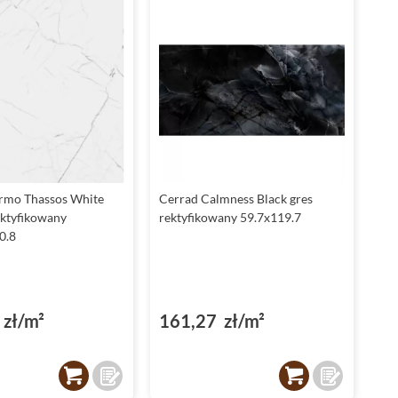
rmo Thassos White
Cerrad Calmness Black gres
ektyfikowany
rektyfikowany 59.7x119.7
0.8
zł/m²
161,27 zł/m²