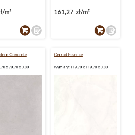
ł/m²
161,27 zł/m²
dern Concrete
Cerrad Essence
70 x 79.70 x 0.80
Wymiary: 119.70 x 119.70 x 0.80