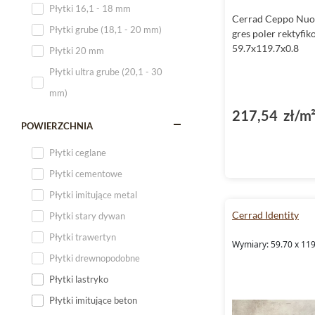
Płytki 16,1 - 18 mm
Cerrad Ceppo Nuo
Płytki 120x60
Płytki grube (18,1 - 20 mm)
gres poler rektyfi
Płytki 75x75
59.7x119.7x0.8
Płytki 20 mm
Płytki 80x80
Płytki ultra grube (20,1 - 30
Płytki 90x90
mm)
Płytki 120x120
217,54 zł/m
Płytki małe
POWIERZCHNIA
Płytki duże
Płytki ceglane
Płytki wielkoformatowe
Płytki cementowe
Płytki imitujące metal
Cerrad Identity
Płytki stary dywan
Płytki trawertyn
Wymiary: 59.70 x 119
Płytki drewnopodobne
Płytki lastryko
Płytki imitujące beton