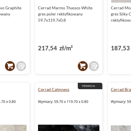
vo Graphite
Cerrad Marmo Thassos White
Cerrad Mod
kowany
gres poler rektyfikowany
gres Silky 
59.7x119.7x0.8
rektyfikow
²
217,54 zł/m²
187,53 
PROMOCJA
Cerrad Calmness
Cerrad Braz
.70 x 0.80
Wymiary: 59.70 x 119.70 x 0.80
Wymiary: 59.