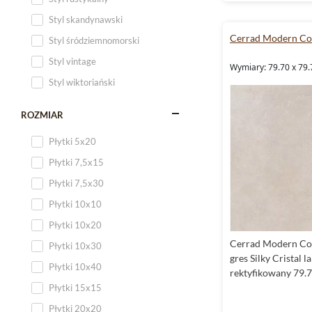
Styl skandynawski
Cerrad Modern Co
Styl śródziemnomorski
Styl vintage
Wymiary: 79.70 x 79.
Styl wiktoriański
ROZMIAR
Płytki 5x20
Płytki 7,5x15
Płytki 7,5x30
Płytki 10x10
Płytki 10x20
Cerrad Modern Con
Płytki 10x30
gres Silky Cristal l
Płytki 10x40
rektyfikowany 79.
Płytki 15x15
Płytki 20x20