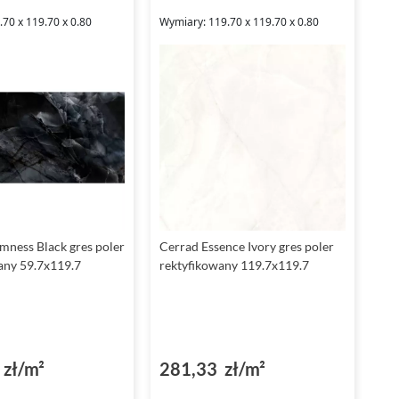
70 x 119.70 x 0.80
Wymiary: 119.70 x 119.70 x 0.80
mness Black gres poler
Cerrad Essence Ivory gres poler
any 59.7x119.7
rektyfikowany 119.7x119.7
zł/m²
281,33 zł/m²