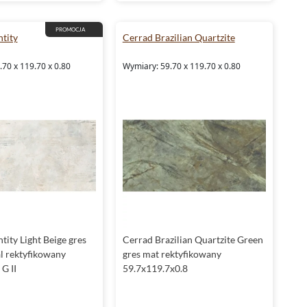
PROMOCJA
ntity
Cerrad Brazilian Quartzite
70 x 119.70 x 0.80
Wymiary: 59.70 x 119.70 x 0.80
tity Light Beige gres
Cerrad Brazilian Quartzite Green
al rektyfikowany
gres mat rektyfikowany
G II
59.7x119.7x0.8