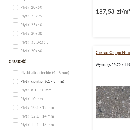
Płytki 20x50
187,53 zł/m
Płytki 25x25
Płytki 25x40
Płytki 30x30
Płytki 33,3x33,3
Płytki 20x60
Cerrad Ceppo Nu
Płytki 20x120
GRUBOŚĆ
Wymiary: 59.70 x 119
Płytki 25x60
Plytki ultra cienkie (4 - 6 mm)
Płytki 25x75
Płytki cienkie (6,1 - 8 mm)
Płytki 30x60
Płytki 8,1 - 10 mm
Płytki 30x90
Płytki 10 mm
Płytki 30x120
Płytki 10,1 - 12 mm
Płytki 40x120
Płytki 12,1 - 14 mm
Płytki 45x45
Płytki 14,1 - 16 mm
Płytki 60x60