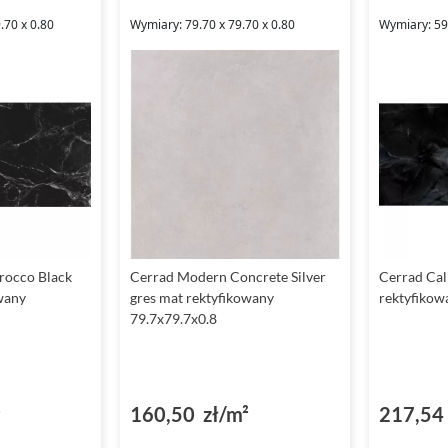
.70 x 0.80
Wymiary: 79.70 x 79.70 x 0.80
Wymiary: 59.
occo Black
Cerrad Modern Concrete Silver
Cerrad Cal
wany
gres mat rektyfikowany
rektyfikow
79.7x79.7x0.8
²
160,50 zł/m²
217,54 