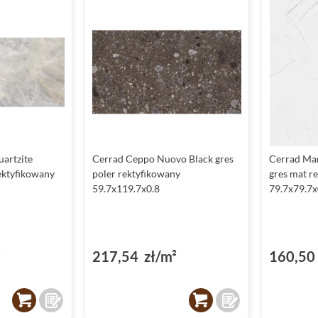
uartzite
Cerrad Ceppo Nuovo Black gres
Cerrad Ma
ektyfikowany
poler rektyfikowany
gres mat r
59.7x119.7x0.8
79.7x79.7x
²
217,54 zł/m²
160,50 