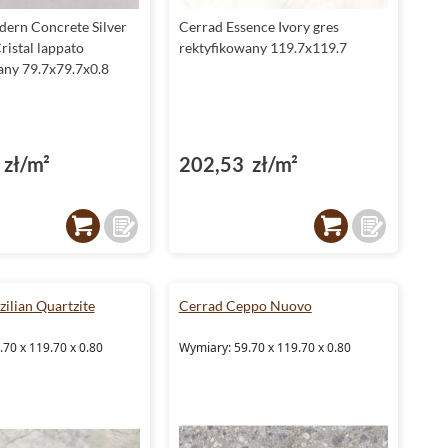
ern Concrete Silver
Cerrad Essence Ivory gres
Cristal lappato
rektyfikowany 119.7x119.7
any 79.7x79.7x0.8
zł/m²
202,53 zł/m²
ilian Quartzite
Cerrad Ceppo Nuovo
70 x 119.70 x 0.80
Wymiary: 59.70 x 119.70 x 0.80