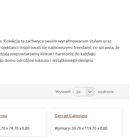
rze. Kolekcja ta zachwyca swoim wyrafinowanym stylem oraz
jektanci inspirowali się najnowszymi trendami, co sprawia, że
adzają niepowtarzalny klimat i harmonię do każdego
ego domu odrobinę luksusu i wyjątkowego designu.
Wyświetl
na stronie
armo
Cerrad Calmness
70 x 79.70 x 0.80
Wymiary: 59.70 x 119.70 x 0.80