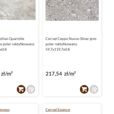
ilian Quartzite
Cerrad Ceppo Nuovo Silver gres
es poler rektyfikowany
poler rektyfikowany
x0.8
59.7x119.7x0.8
zł/m²
217,54 zł/m²
lmness
Cerrad Essence