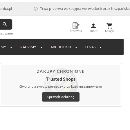
|
Trwa przerwa wakacyjna we włoskich oraz hiszpańskich fabryk
Schowek
Konto
Koszyk
ansowane
EMY
RADZIMY
ARCHITEKCI
O NAS
ZAKUPY CHRONIONE
Trusted Shops
Gwarancja zwrotu pieniędzy przy każdym zamówieniu
Sprawdź ochronę