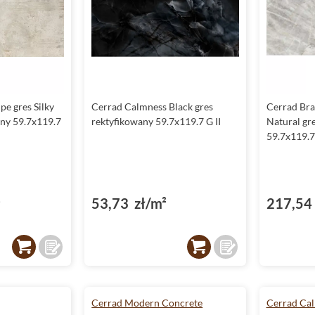
pe gres Silky
Cerrad Calmness Black gres
Cerrad Braz
any 59.7x119.7
rektyfikowany 59.7x119.7 G II
Natural gr
59.7x119.7
²
53,73 zł/m²
217,54 
Cerrad Modern Concrete
Cerrad Ca