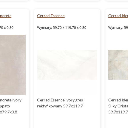
ncrete
Cerrad Essence
Cerrad Ide
70 x 0.80
Wymiary: 59.70 x 119.70 x 0.80
Wymiary: 59.
crete Ivory
Cerrad Essence Ivory gres
Cerrad Iden
appato
rektyfikowany 59.7x119.7
Silky Crist
7x79.7x0.8
59.7x119.7 