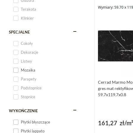
Glazura
Wymiary: 59.70 x 119
Terakota
Klinkier
SPECJALNE
Cokoły
Dekoracje
Listwy
Mozaika
Parapety
Cerrad Marmo Mor
Podstopnice
gres mat rektyfiko
59.7x119.7x0.8
Stopnice
WYKOŃCZENIE
161,27 zł/m
Płytki błyszczące
Płytki lappato