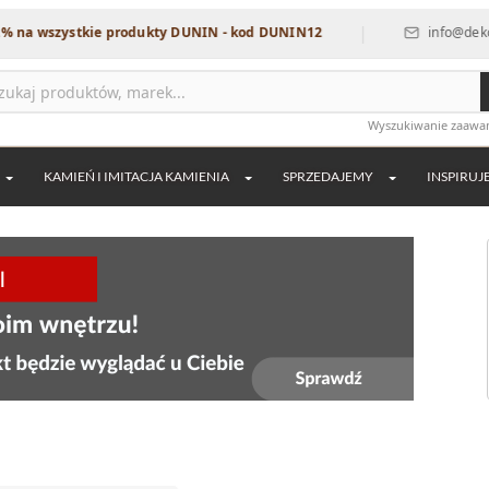
|
szystkie produkty DUNIN - kod DUNIN12
info@dekordia.pl
Wyszukiwanie zaaw
KAMIEŃ I IMITACJA KAMIENIA
SPRZEDAJEMY
INSPIRUJ