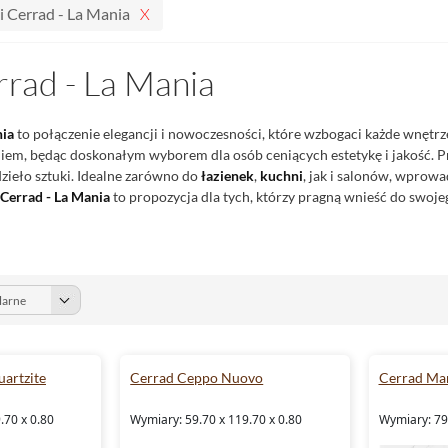
i Cerrad - La Mania
rrad - La Mania
nia
to połączenie elegancji i nowoczesności, które wzbogaci każde wnęt
m, będąc doskonałym wyborem dla osób ceniących estetykę i jakość. Pro
zieło sztuki. Idealne zarówno do
łazienek
,
kuchni
, jak i salonów, wprow
 Cerrad - La Mania
to propozycja dla tych, którzy pragną wnieść do swoj
uartzite
Cerrad Ceppo Nuovo
Cerrad M
.70 x 0.80
Wymiary: 59.70 x 119.70 x 0.80
Wymiary: 79.