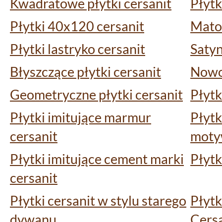
Kwadratowe płytki cersanit
Płytk
Płytki 40x120 cersanit
Matow
Płytki lastryko cersanit
Satyn
Błyszczące płytki cersanit
Nowoś
Geometryczne płytki cersanit
Płytk
Płytki imitujące marmur
Płytk
cersanit
mot
Płytki imitujące cement marki
Płytk
cersanit
Płytki cersanit w stylu starego
Płytk
dywanu
Cersa