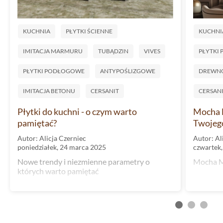
KUCHNIA
PŁYTKI ŚCIENNE
KUCHNI
IMITACJA MARMURU
TUBĄDZIN
VIVES
PŁYTKI
PŁYTKI PODŁOGOWE
ANTYPOŚLIZGOWE
DREWN
IMITACJA BETONU
CERSANIT
CERSAN
Płytki do kuchni - o czym warto
Mocha M
pamiętać?
Twojego
Autor: Alicja Czerniec
Autor: Al
poniedziałek, 24 marca 2025
czwartek,
Nowe trendy i niezmienne parametry o
Mocha M
których warto pamiętać