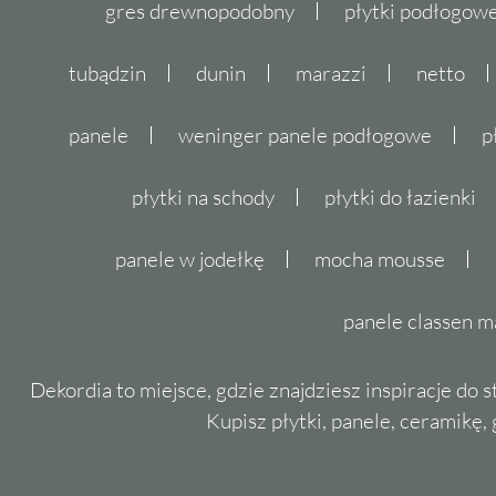
gres drewnopodobny
płytki podłogo
tubądzin
dunin
marazzi
netto
panele
weninger panele podłogowe
p
płytki na schody
płytki do łazienki
panele w jodełkę
mocha mousse
panele classen m
Dekordia to miejsce, gdzie znajdziesz inspiracje do 
Kupisz płytki, panele, ceramikę, g