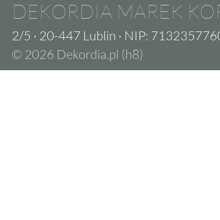
DEKORDIA MAREK KO
2/5
·
20-447 Lublin
·
NIP: 713235776
© 2026 Dekordia.pl (h8)