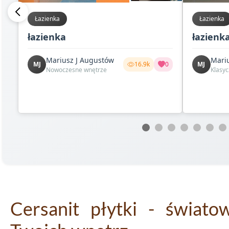
Łazienka
Łazienka
łazienka
łazienka
Mariusz J Augustów
Mari
MJ
16.9k
0
MJ
Nowoczesne wnętrze
Klasy
Cersanit płytki - świato