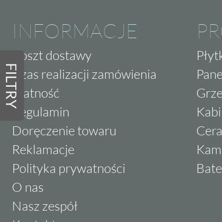
INFORMACJE
P
Koszt dostawy
Płyt
FILTRY
Czas realizacji zamówienia
Pane
Płatność
Grze
Regulamin
Kabi
Doręczenie towaru
Cera
Reklamacje
Kam
Polityka prywatności
Bate
O nas
Nasz zespół