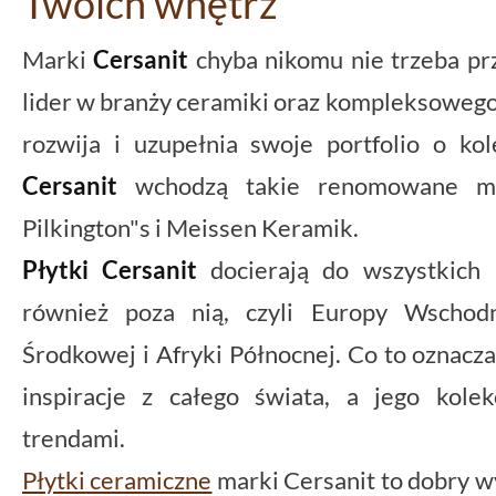
Twoich wnętrz
Marki
Cersanit
chyba nikomu nie trzeba p
lider w branży ceramiki oraz kompleksowego
rozwija i uzupełnia swoje portfolio o ko
Cersanit
wchodzą takie renomowane mar
Pilkington"s i Meissen Keramik.
Płytki Cersanit
docierają do wszystkich P
również poza nią, czyli Europy Wschodn
Środkowej i Afryki Północnej. Co to oznacza
inspiracje z całego świata, a jego kole
trendami.
Płytki ceramiczne
marki Cersanit to dobry wy