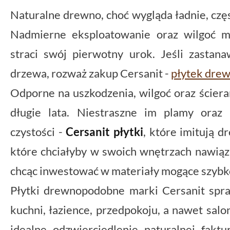
Naturalne drewno, choć wygląda ładnie, czę
Nadmierne eksploatowanie oraz wilgoć m
straci swój pierwotny urok. Jeśli zastana
drzewa, rozważ zakup Cersanit -
płytek dre
Odporne na uszkodzenia, wilgoć oraz ścier
długie lata. Niestraszne im plamy oraz
czystości -
Cersanit płytki
, które imitują 
które chciałyby w swoich wnętrzach nawiąz
chcąc inwestować w materiały mogące szybko
Płytki drewnopodobne marki Cersanit spr
kuchni, łazience, przedpokoju, a nawet sal
idealne odzwierciedlenie naturalnej fakt