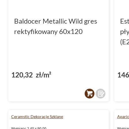
Baldocer Metallic Wild gres
Es
rektyfikowany 60x120
pł
(E
120,32 zł/m²
146
Ceramstic Dekoracje Szklane
Aparic
Wymiary: 2.40 x 90.00
Wymiary