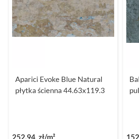
Aparici Evoke Blue Natural
Ba
płytka ścienna 44.63x119.3
pu
252,94 zł/m²
152