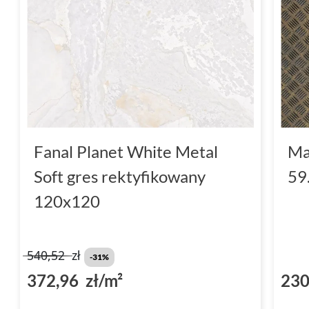
Fanal Planet White Metal
Ma
Soft gres rektyfikowany
59
120x120
540,52
zł
-31%
372,96 zł/m²
230