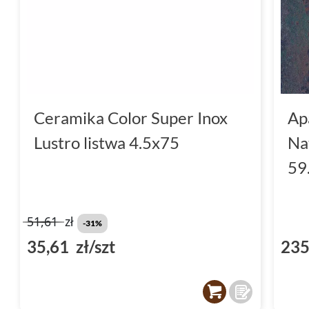
Ceramika Color Super Inox
Ap
Lustro listwa 4.5x75
Na
59
51,61
zł
-31%
35,61 zł/szt
235