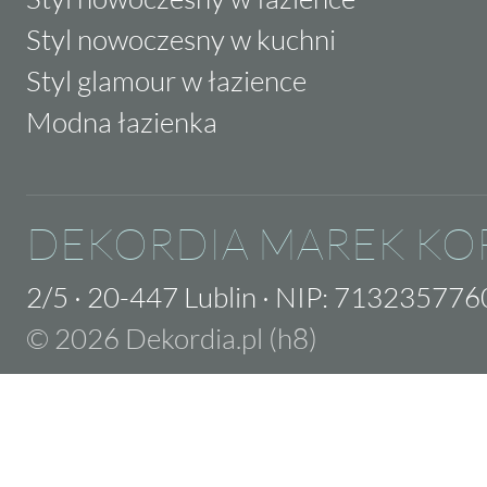
Styl nowoczesny w kuchni
Styl glamour w łazience
Modna łazienka
DEKORDIA MAREK KO
2/5
·
20-447 Lublin
·
NIP: 713235776
© 2026 Dekordia.pl (h8)