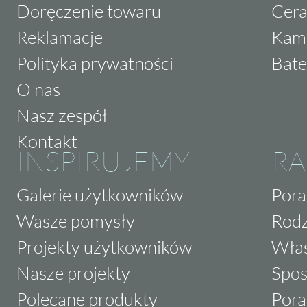
Doręczenie towaru
Cera
Reklamacje
Kam
Polityka prywatności
Bate
O nas
Nasz zespół
Kontakt
INSPIRUJEMY
RA
Galerie użytkowników
Pora
Wasze pomysły
Rodz
Projekty użytkowników
Właś
Nasze projekty
Spos
Polecane produkty
Pora