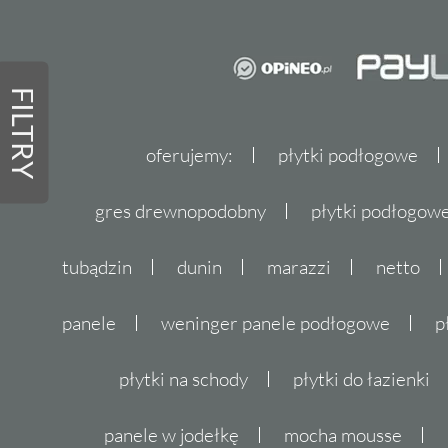
FILTRY
oferujemy:
płytki podłogowe
gres drewnopodobny
płytki podłogo
tubądzin
dunin
marazzi
netto
panele
weninger panele podłogowe
p
płytki na schody
płytki do łazienki
panele w jodełkę
mocha mousse