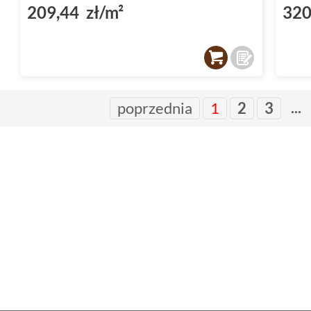
209,44 zł/m²
320
...
poprzednia
1
2
3