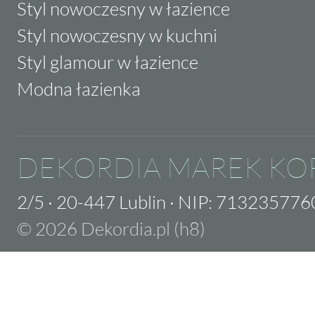
Styl nowoczesny w łazience
Styl nowoczesny w kuchni
Styl glamour w łazience
Modna łazienka
DEKORDIA MAREK KO
2/5
·
20-447 Lublin
·
NIP: 713235776
© 2026 Dekordia.pl (h8)