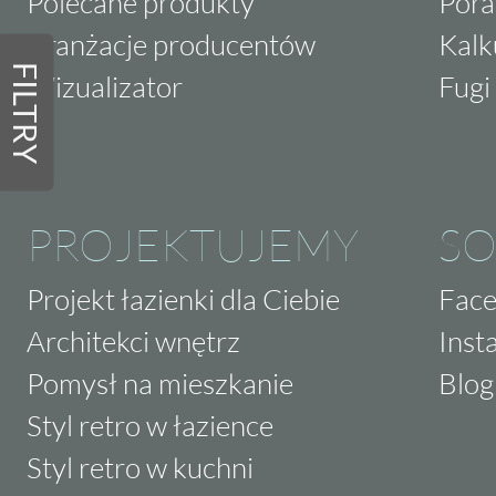
Polecane produkty
Pora
Aranżacje producentów
Kalk
FILTRY
Wizualizator
Fugi 
PROJEKTUJEMY
SO
Projekt łazienki dla Ciebie
Fac
Architekci wnętrz
Inst
Pomysł na mieszkanie
Blog
Styl retro w łazience
Styl retro w kuchni