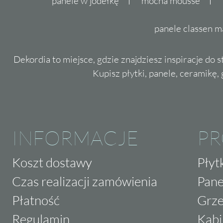
panele w jodełkę
mocha mousse
panele classen m
Dekordia to miejsce, gdzie znajdziesz inspiracje do 
Kupisz płytki, panele, ceramikę, g
INFORMACJE
P
Koszt dostawy
Płyt
Czas realizacji zamówienia
Pane
Płatność
Grze
Regulamin
Kabi