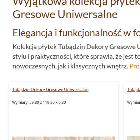
Wyjątkowa kolekcja płyte
Gresowe Uniwersalne
Elegancja i funkcjonalność w 
Kolekcja płytek
Tubądzin Dekory Gresowe 
stylu i praktyczności, które sprawia, że jes
nowoczesnych, jak i klasycznych wnętrz.
Pro
59,8x119,8
oferują możliwość kreowania prz
każdego. Ich proporcje sprawiają, że idealni
Tubądzin Dekory Gresowe Uniwersalne
Tubąd
zarówno dużych, jak i mniejszych powierzchn
Wymiary: 59.80 x 119.80 x 0.80
Wymiary
Dzięki
rektyfikowanym
krawędziom można os
niewidocznych fug, co dodatkowo podkreśla
Mrozoodporne właściwości i 