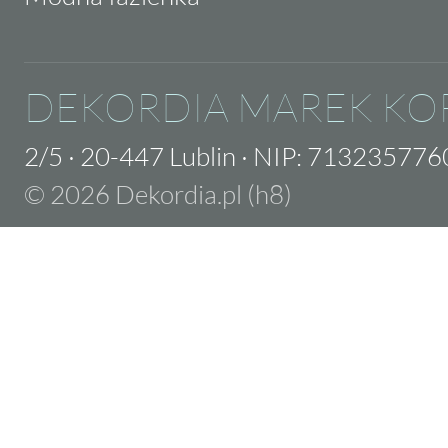
DEKORDIA MAREK KO
2/5
·
20-447 Lublin
·
NIP: 713235776
© 2026 Dekordia.pl (h8)