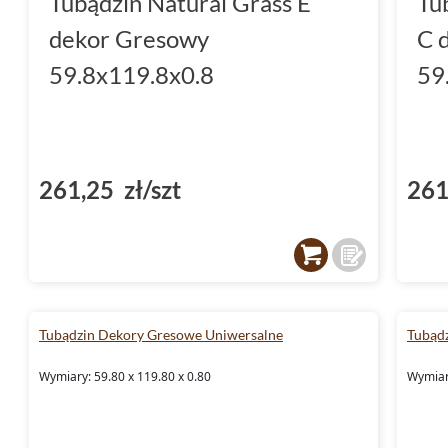
Tubądzin Natural Grass E
Tu
Płytki Tubądzin - perfekcja w
dekor Gresowy
C 
Płytki Tubądzin
z kolekcji Dekory Gresowe U
59.8x119.8x0.8
59
tych, którzy poszukują połączenia funkcjona
Prostokątny format 59,8x119,8, kolorystyka
elementy dekoracyjne sprawiają, że płytki 
każdego wnętrza. Wysoka jakość wykonania,
261,25 zł/szt
261
mrozoodporność to cechy, które podkreślają 
Tubądzin Dekory Gresowe Uniwersalne
Tubąd
Wymiary: 59.80 x 119.80 x 0.80
Wymiary