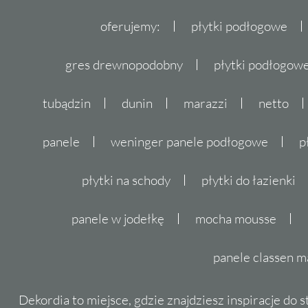
oferujemy:
płytki podłogowe
gres drewnopodobny
płytki podłogo
tubądzin
dunin
marazzi
netto
panele
weninger panele podłogowe
p
płytki na schody
płytki do łazienki
panele w jodełkę
mocha mousse
panele classen m
Dekordia to miejsce, gdzie znajdziesz inspiracje do 