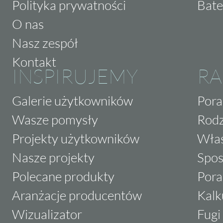
Polityka prywatności
Bate
O nas
Nasz zespół
Kontakt
INSPIRUJEMY
RA
Galerie użytkowników
Pora
Wasze pomysły
Rodz
Projekty użytkowników
Właś
Nasze projekty
Spos
Polecane produkty
Pora
Aranżacje producentów
Kalk
Wizualizator
Fugi 