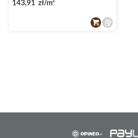
143,91 zł/m²
Gres to materiał, który charakteryzuje się n
ale również atrakcyjnym wyglądem. Dzięki 
Tubądzin Zimbra to doskonały wybór do każ
Płytki podłogowe Tubądzin Z
Kolekcja płytek podłogowych Tubądzin Zimbr
którzy cenią sobie elegancję i nowoczesność
że płytki te doskonale wpisują się w różne st
Wykończenie powierzchni pły
Matowe
wykończenie powierzchni to kolejny 
Tubądzin Zimbra. Dzięki niemu, płytki te pre
elegancko, a jednocześnie są łatwe w utrzym