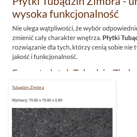
Płytki Tubądzin Zimbra - un
wysoka funkcjonalność
Nie ulega wątpliwości, że wybór odpowiedni
zmienić cały charakter wnętrza.
Płytki Tubą
rozwiązanie dla tych, którzy cenią sobie nie 
jakość i funkcjonalność.
Format płytek Tubądzin Zimb
Format płytek ma ogromne znaczenie. Decyd
Tubądzin Zimbra
wyglądzie pomieszczenia, ale również o jeg
Wymiary: 79.80 x 79.80 x 0.80
Płytki
79,8x79,8
z kolekcji
Tubądzin Zimbra
format. Idealny do dużych przestrzeni, ale r
Sprawdza się zarówno w salonie, jak i w
kuch