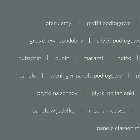
Sprawdź pełną ofertę płytek 
Zapraszamy do zapoznania się z pełną ofert
oferujemy:
płytki podłogowe
Gwarantujemy, że w naszym asortymencie zn
do swojego wnętrza. Niezależnie od tego, c
gres drewnopodobny
płytki podłogo
salonu
, kuchni czy
łazienki
, Tubądzin Zimbra
Skontaktuj się z nami już dziś i pozwól na
tubądzin
dunin
marazzi
netto
wnętrze.
panele
weninger panele podłogowe
p
płytki na schody
płytki do łazienki
panele w jodełkę
mocha mousse
panele classen m