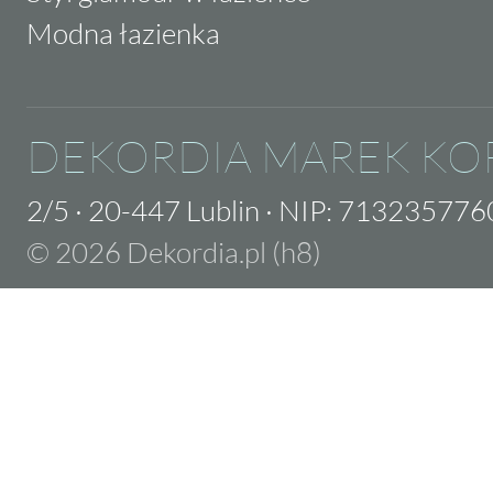
Modna łazienka
DEKORDIA MAREK KO
2/5
·
20-447 Lublin
·
NIP: 713235776
© 2026 Dekordia.pl (h8)