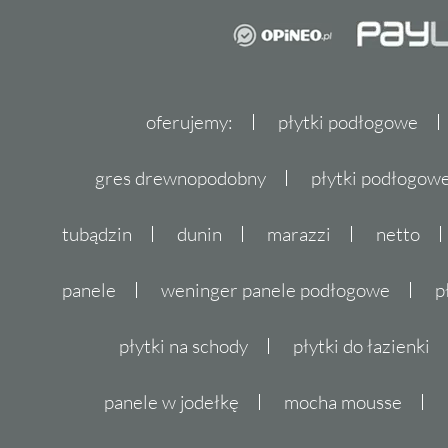
oferujemy:
płytki podłogowe
gres drewnopodobny
płytki podłogo
tubądzin
dunin
marazzi
netto
panele
weninger panele podłogowe
p
płytki na schody
płytki do łazienki
panele w jodełkę
mocha mousse