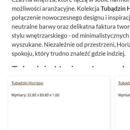
możliwości aranżacyjne. Kolekcja
Tubądzin 
połączenie nowoczesnego designu i inspiracji
neutralne barwy oraz delikatna faktura twor
stylu wnętrzarskiego - od minimalistycznych 
wyszukane. Niezależnie od przestrzeni, Horizo
spokoju, który trudno znaleźć gdzie indziej.
Tubądzin Horizon Ivory - k
subtelnego piękna
Tubądzin Horizon
Tubąd
Kolor Ivory to serce kolekcji
Tubądzin Horiz
Wymiary: 32.80 x 89.80 x 1.00
Wymiary
odcienie wprowadzają do wnętrza ciepło i le
powiększają przestrzeń.
Płytki
te są niczym 
stworzyć dowolną aranżację. Ich
satynowa
p