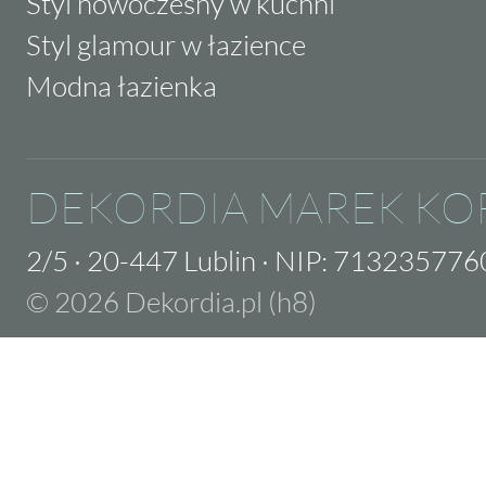
Styl nowoczesny w kuchni
Styl glamour w łazience
Modna łazienka
DEKORDIA MAREK KO
2/5
·
20-447 Lublin
·
NIP: 713235776
© 2026 Dekordia.pl (h8)