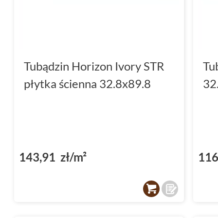
oczekują nie tylko piękna, ale także funkcjon
odporne na zarysowania, łatwe w czyszczeni
trudnych warunkach, takich jak intensywne
komercyjnych
. To inwestycja, która przetrwa
Tubądzin Horizon Ivory STR
Tu
tym swojego wyjątkowego wyglądu.
płytka ścienna 32.8x89.8
32
Technologia i styl w kolekcji 
Kolekcja Horizon to nie tylko piękne wzorn
rozwiązania technologiczne. Płytki są odpor
chemicznych, dzięki czemu doskonale sprawd
143,91 zł/m²
116
łazienkach
. Co więcej, ich niska nasiąkliwoś
intensywnym użytkowaniu zachowują swój pi
rozwiązanie dla osób, które cenią estetykę i 