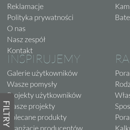
Reklamacje
Kam
Polityka prywatności
Bate
O nas
Nasz zespół
Kontakt
INSPIRUJEMY
RA
Galerie użytkowników
Pora
Wasze pomysły
Rodz
Projekty użytkowników
Właś
FILTRY
Nasze projekty
Spos
Polecane produkty
Pora
Aranżacje producentów
Kalk