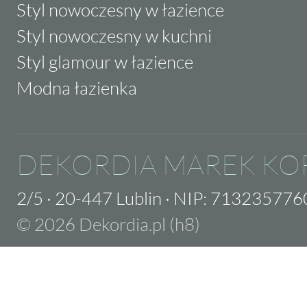
Styl nowoczesny w łazience
Styl nowoczesny w kuchni
Styl glamour w łazience
Modna łazienka
DEKORDIA MAREK KO
2/5
·
20-447 Lublin
·
NIP: 713235776
© 2026 Dekordia.pl (h8)