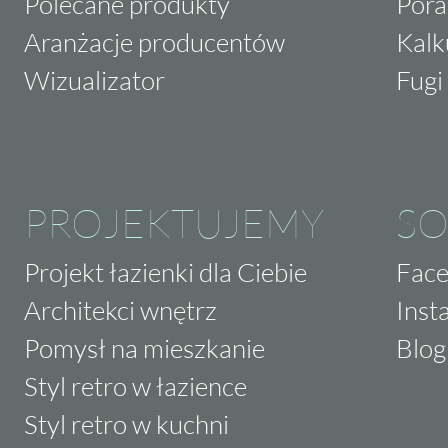
Polecane produkty
Pora
Aranżacje producentów
Kalk
Wizualizator
Fugi 
PROJEKTUJEMY
SO
Projekt łazienki dla Ciebie
Fac
Architekci wnętrz
Inst
Pomysł na mieszkanie
Blog
Styl retro w łazience
Styl retro w kuchni