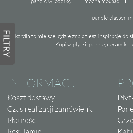
panele w jodełkę
mocha mousse
panele classen m
FILTRY
Dekordia to miejsce, gdzie znajdziesz inspiracje do 
Kupisz płytki, panele, ceramikę, g
INFORMACJE
P
Koszt dostawy
Płyt
Czas realizacji zamówienia
Pane
Płatność
Grze
Regulamin
Kabi