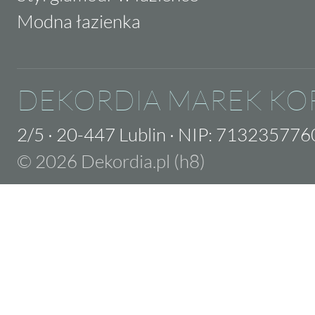
Modna łazienka
DEKORDIA MAREK KO
2/5
·
20-447 Lublin
·
NIP: 713235776
© 2026 Dekordia.pl (h8)