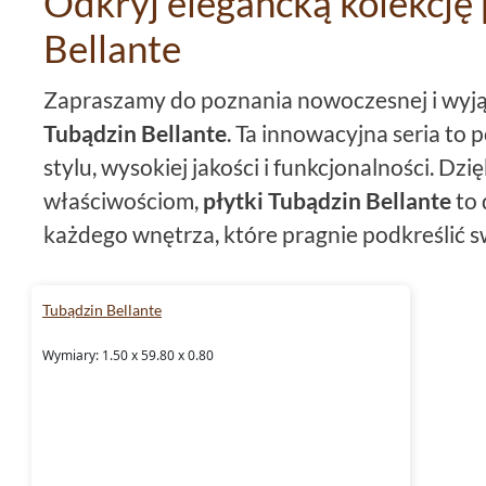
Odkryj elegancką kolekcję
Bellante
Zapraszamy do poznania nowoczesnej i wyjąt
Tubądzin Bellante
. Ta innowacyjna seria t
stylu, wysokiej jakości i funkcjonalności. Dz
właściwościom,
płytki Tubądzin Bellante
to 
każdego wnętrza, które pragnie podkreślić sw
Format płytek Tubądzin Bella
Tubądzin Bellante
Znakiem rozpoznawczym kolekcji Bellante s
Wymiary: 1.50 x 59.80 x 0.80
Ten nietypowy wymiar dodaje przestrzeni w
oryginalności. Wybierając ten format, stwor
swoją niepowtarzalnością i nowoczesnością.