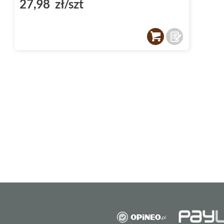
27,98 zł/szt
Jest to materiał niezwykle estetyczny, łatwy
odporny na wilgoć oraz zabrudzenia. Dzięki 
Bellante są idealnym wyborem do każdego p
Dekoracyjne elementy kolekcji
Kolekcja Tubądzin Bellante zawiera również
jak listwa. Dzięki temu możliwe jest stworzen
aranżacji przestrzeni. Listwa dodaje pomieszc
pozwala na ciekawe i unikalne rozwiązania a
Wykończenie powierzchni 
Bellante
Wykończenie powierzchni płytek z kolekcji Be