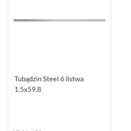
Kolorystyka płytek Tubądzin B
Płytki Tubądzin Bellante
dominują w tonacji 
elegancka kolorystyka, która sprawdzi się z
tradycyjnych wnętrzach.
Szare płytki
Bellant
ciepła, a także wizualnie powiększają pomies
Rektyfikowane płytki Tubą
Płytki z kolekcji Bellante są
rektyfikowane
, 
Tubądzin Steel 6 listwa
są idealnie proste. Dzięki temu możliwe jest
1.5x59.8
fugami, co tworzy efekt jednolitej powierzch
precyzyjnego montażu i doskonałego efekt
Glazurowane płytki Tubądzin 
Materiałem, z którego wykonane są płytki
Tu