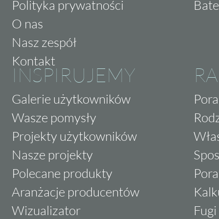
Polityka prywatności
Bate
O nas
Nasz zespół
Kontakt
INSPIRUJEMY
RA
Galerie użytkowników
Pora
Wasze pomysły
Rodz
Projekty użytkowników
Właś
Nasze projekty
Spos
Polecane produkty
Pora
Aranżacje producentów
Kalk
Wizualizator
Fugi 