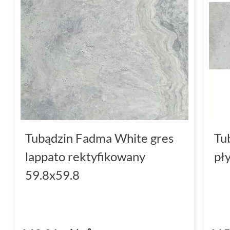
neutralnymi odcieniami lub jasnymi powierz
wyrazisty, kontrastowy efekt, który przycią
dynamiki.
Płytki
w kolorze Fadma Blue znakomicie odn
kuchniach czy holach, tworząc w tych pomies
zarazem nowoczesny klimat. Ciekawie prezen
otwartych przestrzeniach, gdzie głębia kolor
wizualny, a przestrzeń zyskuje wyjątkowy kli
Tubądzin Fadma White gres
Tu
Bogactwo detali - Fadma 
lappato rektyfikowany
pł
dekor ścienny
59.8x59.8
Kolekcja
Tubądzin Fadma
oferuje szeroką g
dodają wnętrzom oryginalności.
Fadma Moz
który sprawdzi się w miejscach wymagającyc