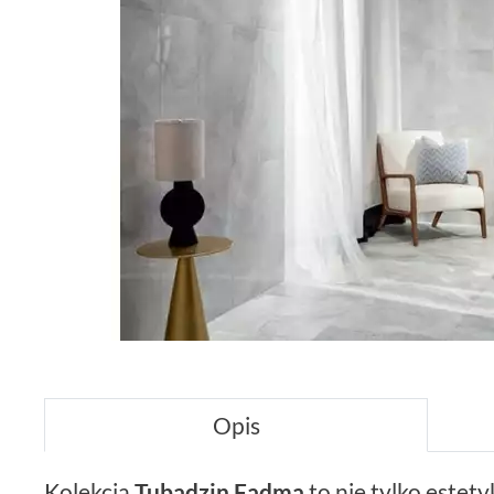
Opis
Kolekcja
Tubądzin Fadma
to nie tylko estet