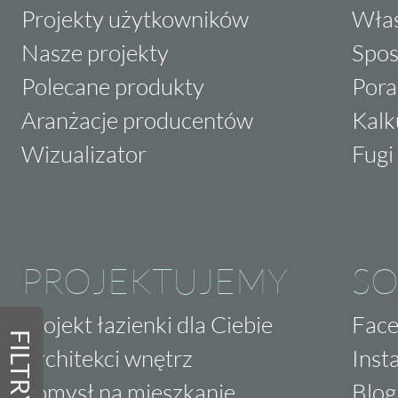
Projekty użytkowników
Właś
Nasze projekty
Spos
Polecane produkty
Pora
Aranżacje producentów
Kalk
Wizualizator
Fugi 
PROJEKTUJEMY
SO
Projekt łazienki dla Ciebie
Fac
FILTRY
Architekci wnętrz
Inst
Pomysł na mieszkanie
Blog