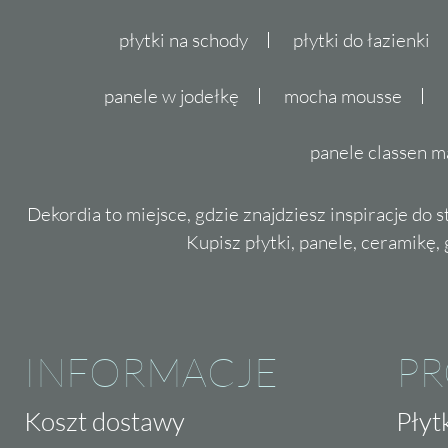
płytki na schody
płytki do łazienki
panele w jodełkę
mocha mousse
panele classen m
Dekordia to miejsce, gdzie znajdziesz inspiracje do 
Kupisz płytki, panele, ceramikę, g
INFORMACJE
P
Koszt dostawy
Płyt