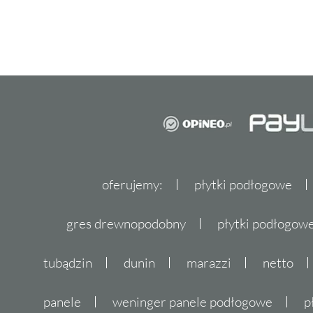
oferujemy:
płytki podłogowe
gres drewnopodobny
płytki podłogo
tubądzin
dunin
marazzi
netto
panele
weninger panele podłogowe
p