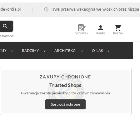
|
a.pl
Trwa przerwa wakacyjna we włoskich oraz hiszpańskich f
Schowek
Konto
Koszyk
ansowane
EMY
RADZIMY
ARCHITEKCI
O NAS
ZAKUPY CHRONIONE
Trusted Shops
Gwarancja zwrotu pieniędzy przy każdym zamówieniu
Sprawdź ochronę