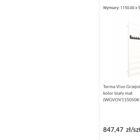
Wymiary: 1150.00 x 
Terma Vivo Grzejn
kolor biały mat
(WGVOV115050KJ
847,47 zł/sz