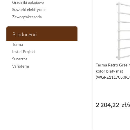
Grzejniki pokojowe
Suszarki elektryczne
Zawory/akcesoria
Producenci
Terma
Instal-Projekt
Sunerzha
Terma Retro Grzej
Varioterm
kolor biały mat
(WGRE1117050KJ
2 204,22 zł/