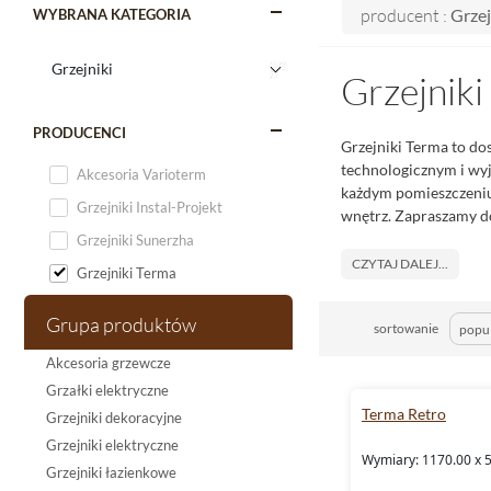
producent :
Grzej
WYBRANA KATEGORIA
Grzejniki
PRODUCENCI
Grzejniki Terma to do
technologicznym i wyj
Akcesoria Varioterm
każdym pomieszczeniu.
Grzejniki Instal-Projekt
wnętrz. Zapraszamy d
Grzejniki Sunerzha
CZYTAJ DALEJ...
Grzejniki Terma
Grupa produktów
sortowanie
Akcesoria grzewcze
Grzałki elektryczne
Terma Retro
Grzejniki dekoracyjne
Grzejniki elektryczne
Wymiary: 1170.00 x 
Grzejniki łazienkowe