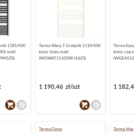
jnik 1185/430
Terma Warp T Grzejnik 1110/500
Terma Easy
005 matt
kolor biały matt
kolor czar
9M5ZS)
(WGWAT111050KJ16ZS)
(WGEAS12
t
1 190,46 zł/szt
1 182,4
Terma Fiona
Terma Mar