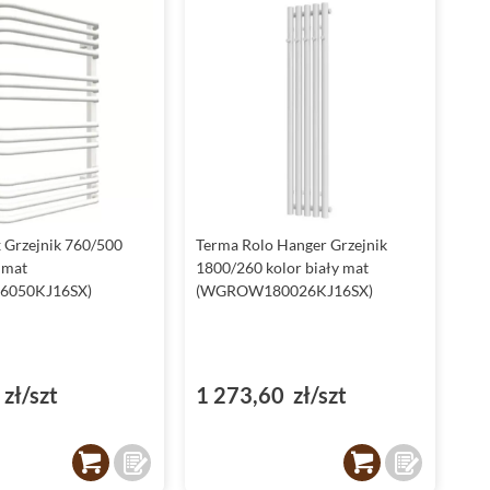
 Grzejnik 760/500
Terma Rolo Hanger Grzejnik
 mat
1800/260 kolor biały mat
6050KJ16SX)
(WGROW180026KJ16SX)
zł/szt
1 273,60 zł/szt