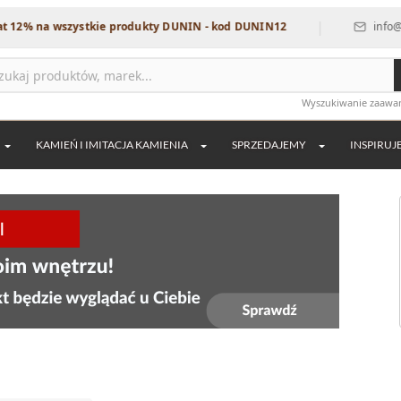
|
na wszystkie produkty DUNIN - kod DUNIN12
info@dekordi
Wyszukiwanie zaaw
KAMIEŃ I IMITACJA KAMIENIA
SPRZEDAJEMY
INSPIRUJ