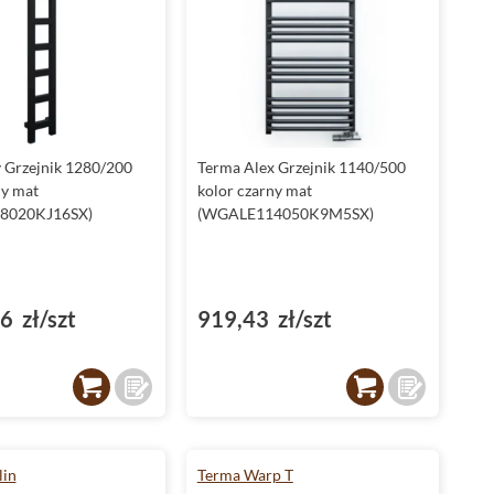
 Grzejnik 1280/200
Terma Alex Grzejnik 1140/500
ny mat
kolor czarny mat
8020KJ16SX)
(WGALE114050K9M5SX)
6 zł/szt
919,43 zł/szt
lin
Terma Warp T