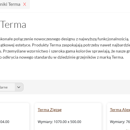
niki Terma
 Terma
skonałe połączenie nowoczesnego designu z najwyższą funkcjonalnością. 
ątkowej estetyce. Produkty Terma zaspokajają potrzeby nawet najbardzi
 Przemyślane wzornictwo i szeroka gama kolorów sprawiają, że nasze grze
o odkrycia nowego standardu w dziedzinie grzejników z marką Terma.
Terma Zigzag
Terma Ale
504.00
Wymiary: 1070.00 x 500.00
Wymiary: 76