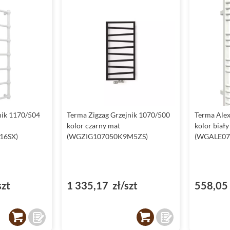
nik 1170/504
Terma Zigzag Grzejnik 1070/500
Terma Alex
kolor czarny mat
kolor biały
16SX)
(WGZIG107050K9M5ZS)
(WGALE07
szt
1 335,17 zł/szt
558,05 