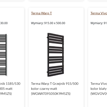
Terma Warp T
Terma Viv
530.00
Wymiary: 915.00 x 500.00
Wymiary: 91
jnik 1185/530
Terma Warp T Grzejnik 915/500
Terma Vivo
005 matt
kolor czarny matt
kolor biały
9M5ZS)
(WGWAT091050K9M5ZS)
(WGVOV09