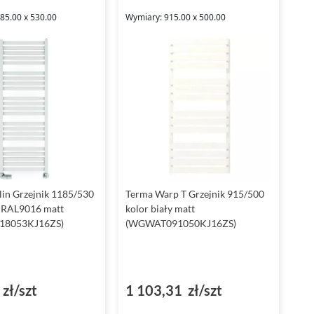
85.00 x 530.00
Wymiary: 915.00 x 500.00
in Grzejnik 1185/530
Terma Warp T Grzejnik 915/500
y RAL9016 matt
kolor biały matt
8053KJ16ZS)
(WGWAT091050KJ16ZS)
zł/szt
1 103,31 zł/szt