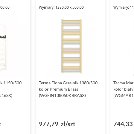
500.00
Wymiary: 1380.00 x 500.00
Wymiary: 11
ik 1150/500
Terma Fiona Grzejnik 1380/500
Terma Marl
kolor Premium Brass
kolor biał
16SX)
(WGFIN138050KBRASX)
(WGMAR11
t
977,79 zł/szt
744,33 