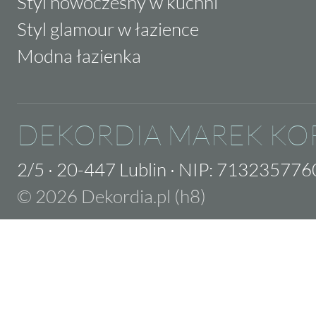
Styl nowoczesny w kuchni
Styl glamour w łazience
Modna łazienka
DEKORDIA MAREK KO
2/5
·
20-447 Lublin
·
NIP: 713235776
© 2026 Dekordia.pl (h8)