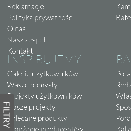
Reklamacje
Kam
Polityka prywatności
Bate
O nas
Nasz zespół
Kontakt
INSPIRUJEMY
RA
Galerie użytkowników
Pora
Wasze pomysły
Rodz
Projekty użytkowników
Właś
FILTRY
Nasze projekty
Spos
Polecane produkty
Pora
Aranżacje producentów
Kalk