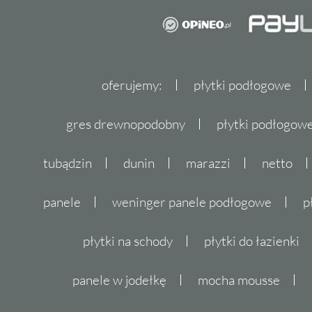
oferujemy:
płytki podłogowe
gres drewnopodobny
płytki podłogo
tubądzin
dunin
marazzi
netto
panele
weninger panele podłogowe
p
płytki na schody
płytki do łazienki
panele w jodełkę
mocha mousse