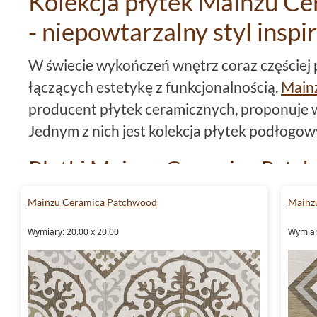
Kolekcja płytek Mainzu C
- niepowtarzalny styl insp
W świecie wykończeń wnętrz coraz częściej 
łączących estetykę z funkcjonalnością.
Main
producent płytek ceramicznych, proponuje w
Jednym z nich jest kolekcja płytek podłogo
Płytki Mainzu Ceramica Patch
design w formacie płytki 20x2
Mainzu Ceramica Patchwood
Mainz
Kolekcja płytek
Mainzu Ceramica Patchwo
Wymiary: 20.00 x 20.00
Wymiar
unikalnym designem inspirowanym naturą. D
pięknem drewna, nie martwiąc się o jego utr
wykonane z
gresu
, który jest niezwykle wyt
uszkodzenia.