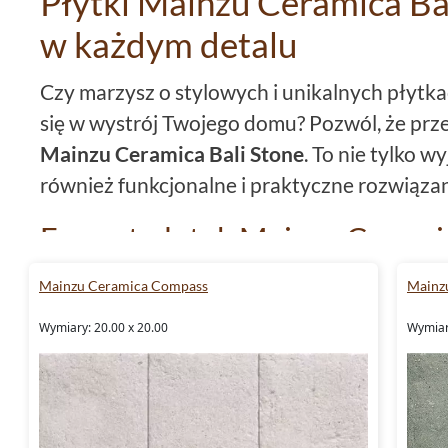
Płytki Mainzu Ceramica Bal
w każdym detalu
Czy marzysz o stylowych i unikalnych płytk
się w wystrój Twojego domu? Pozwól, że prz
Mainzu Ceramica Bali Stone
. To nie tylko 
również funkcjonalne i praktyczne rozwiąza
Format płytek Mainzu Ceramic
Przedstawiamy unikalne
płytki 20x20
. Ten r
Mainzu Ceramica Compass
Mainzu
zarówno na dużych, jak i na mniejszych powi
Wymiary: 20.00 x 20.00
Wymiar
formatowi, płytki z kolekcji
Mainzu Ceramica
się w każdą przestrzeń, tworząc harmonijny i
Materiał wykonania płytek Ma