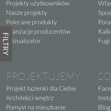
Projekty użytkowników
Właś
Nasze projekty
Spos
Polecane produkty
Pora
Aranżacje producentów
Kalk
FILTRY
Wizualizator
Fugi 
PROJEKTUJEMY
SO
Projekt łazienki dla Ciebie
Fac
Architekci wnętrz
Inst
Pomysł na mieszkanie
Blog