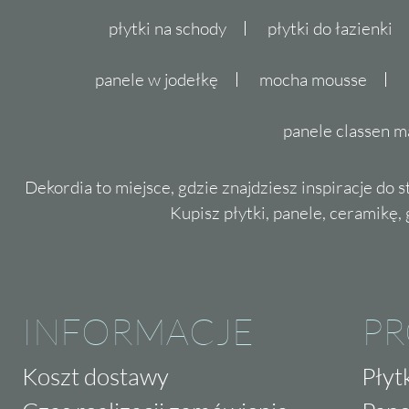
płytki na schody
płytki do łazienki
panele w jodełkę
mocha mousse
panele classen m
Dekordia to miejsce, gdzie znajdziesz inspiracje do 
Kupisz płytki, panele, ceramikę, g
INFORMACJE
P
Koszt dostawy
Płyt