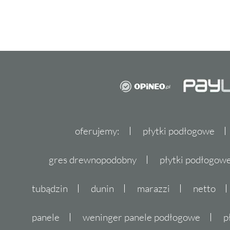
oferujemy:
płytki podłogowe
gres drewnopodobny
płytki podłogo
tubądzin
dunin
marazzi
netto
panele
weninger panele podłogowe
p