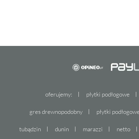
oferujemy:
płytki podłogowe
gres drewnopodobny
płytki podłogo
tubądzin
dunin
marazzi
netto