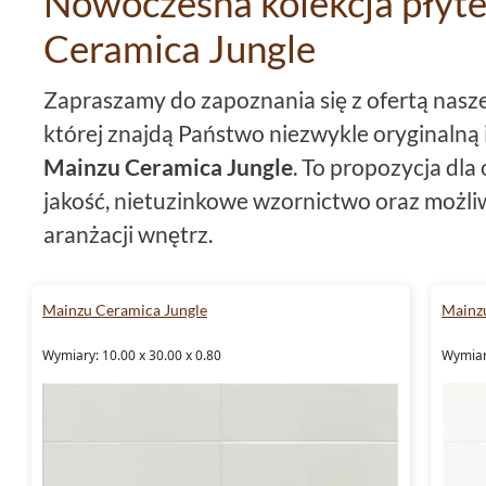
Nowoczesna kolekcja płyt
Ceramica Jungle
Zapraszamy do zapoznania się z ofertą nasze
której znajdą Państwo niezwykle oryginalną 
Mainzu Ceramica Jungle
. To propozycja dl
jakość, nietuzinkowe wzornictwo oraz możli
aranżacji wnętrz.
Mainzu Ceramica płytki Jungl
Mainzu Ceramica Jungle
Mainzu
wzornictwo w Twoim domu
Wymiary: 10.00 x 30.00 x 0.80
Wymiary
Kolekcja
Mainzu Ceramica Jungle
to unikal
wyróżniają się oryginalnym designem. Nawi
do wnętrza domu odrobinę dzikiego, egzoty
nie tylko kolorystyka nawiązująca do barw dż