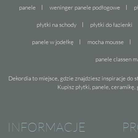
panele
weninger panele podłogowe
p
płytki na schody
płytki do łazienki
panele w jodełkę
mocha mousse
panele classen m
Dekordia to miejsce, gdzie znajdziesz inspiracje do 
Kupisz płytki, panele, ceramikę, g
INFORMACJE
P