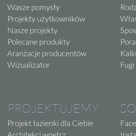
Wasze pomysły
Rodz
Projekty użytkowników
Właś
Nasze projekty
Spos
Polecane produkty
Pora
Aranżacje producentów
Kalk
Wizualizator
Fugi 
PROJEKTUJEMY
SO
Projekt łazienki dla Ciebie
Fac
Architekci wnętrz
Inst