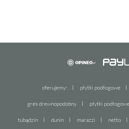
oferujemy:
płytki podłogowe
gres drewnopodobny
płytki podłogo
tubądzin
dunin
marazzi
netto