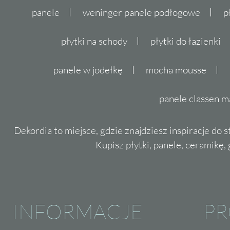
panele
weninger panele podłogowe
p
płytki na schody
płytki do łazienki
panele w jodełkę
mocha mousse
panele classen m
Dekordia to miejsce, gdzie znajdziesz inspiracje do 
Kupisz płytki, panele, ceramikę, g
INFORMACJE
P