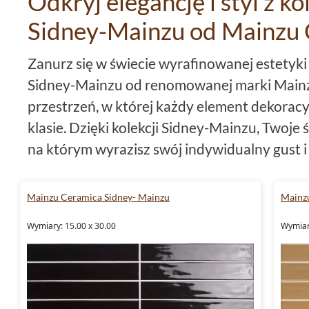
Odkryj elegancję i styl z ko
Sidney-Mainzu od Mainzu
Zanurz się w świecie wyrafinowanej estetyki 
Sidney-Mainzu od renomowanej marki Mainz
przestrzeń, w której każdy element dekoracyj
klasie. Dzięki kolekcji Sidney-Mainzu, Twoje 
na którym wyrazisz swój indywidualny gust i
Wyjątkowa paleta barw
Mainzu Ceramica Sidney- Mainzu
Mainz
Ożyw swoje wnętrze dzięki płytkom Mainzu
Wymiary: 15.00 x 30.00
Wymiar
które oferują szeroką paletę kolorystyczną. Z
wybierając
płytki
w odcieniach głębokiego zi
brązowego. Dodaj swojej przestrzeni odrob
słońca z płytkami w tonacji pomarańczowego