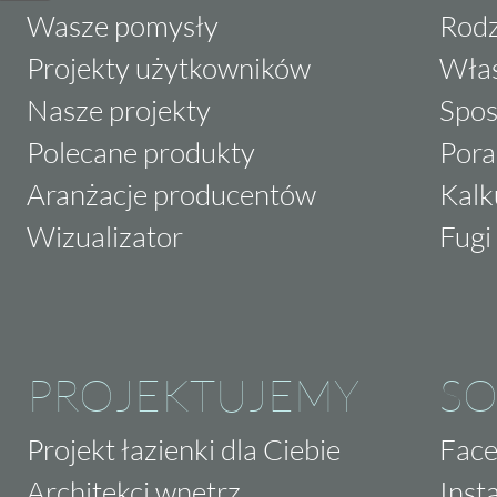
Wasze pomysły
Rodz
Projekty użytkowników
Właś
Nasze projekty
Spos
Polecane produkty
Pora
Aranżacje producentów
Kalk
Wizualizator
Fugi 
PROJEKTUJEMY
SO
Projekt łazienki dla Ciebie
Fac
Architekci wnętrz
Inst