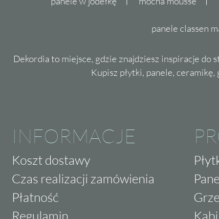
panele w jodełkę
mocha mousse
panele classen m
Dekordia to miejsce, gdzie znajdziesz inspiracje do 
Kupisz płytki, panele, ceramikę, g
INFORMACJE
P
Koszt dostawy
Płyt
Czas realizacji zamówienia
Pane
Płatność
Grze
Regulamin
Kabi