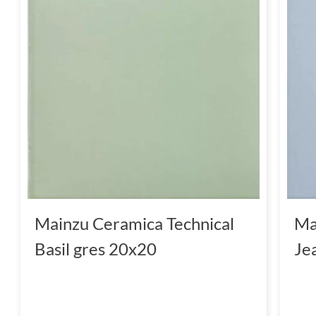
płynne przejście między wnętrzem a zewnętr
Wykończenie w matowej strukturze oraz for
stworzenie wyjątkowych aranżacji, które z
elegancją.
Mainzu Ceramica płytki - uni
trwałość
Mainzu Ceramica płytki to synonim jakości i
tego hiszpańskiego producenta, takie jak Ma
Mainzu Ceramica Technical
Ma
łączą klasykę z nowoczesnością, oferując sze
Basil gres 20x20
Je
wykończeń. Wykonane z gresu płytki wyróżnia
odpornością na czynniki zewnętrzne, co czy
każdego wnętrza.