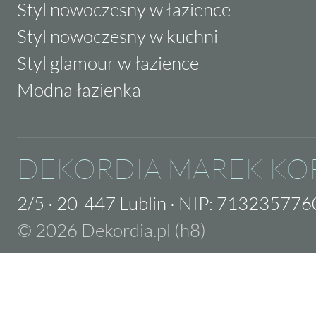
Styl nowoczesny w łazience
Styl nowoczesny w kuchni
Styl glamour w łazience
Modna łazienka
DEKORDIA MAREK KO
2/5
·
20-447 Lublin
·
NIP: 713235776
© 2026 Dekordia.pl (h8)