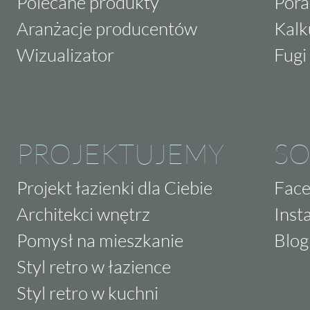
Polecane produkty
Pora
Aranżacje producentów
Kalk
Wizualizator
Fugi 
PROJEKTUJEMY
SO
Projekt łazienki dla Ciebie
Fac
Architekci wnętrz
Inst
Pomysł na mieszkanie
Blog
Styl retro w łazience
Styl retro w kuchni