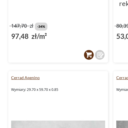
re
147,70
zł
80,3
-34%
97,48 zł/m²
53,
Cerrad Apenino
Cerra
Wymiary: 29.70 x 59.70 x 0.85
Wymiary