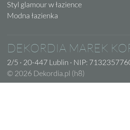
Styl glamour w łazience
Modna łazienka
DEKORDIA MAREK KO
2/5
·
20-447 Lublin
·
NIP: 713235776
© 2026 Dekordia.pl (h8)