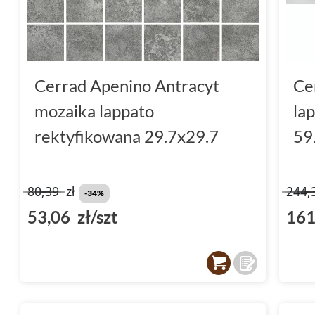
Cerrad Apenino Antracyt
Ce
mozaika lappato
la
rektyfikowana 29.7x29.7
59
80,39
zł
244,
-34%
53,06 zł/szt
161