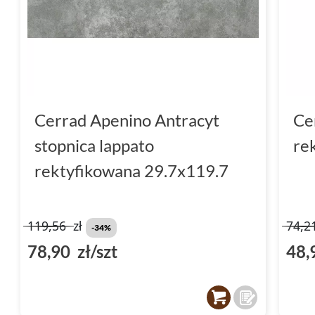
Cerrad Apenino Antracyt
Ce
stopnica lappato
re
rektyfikowana 29.7x119.7
119,56
zł
74,2
-34%
78,90 zł/szt
48,