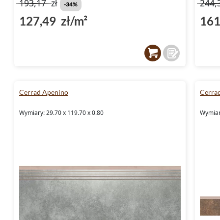
193,17
zł
244,
-34%
127,49 zł/m²
161
Cerrad Apenino
Cerra
Wymiary: 29.70 x 119.70 x 0.80
Wymiary