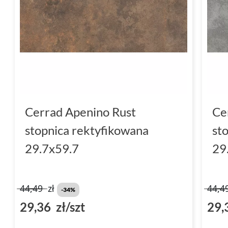
Cerrad Apenino Rust
Ce
stopnica rektyfikowana
st
29.7x59.7
29
44,49
zł
44,4
-34%
29,36 zł/szt
29,