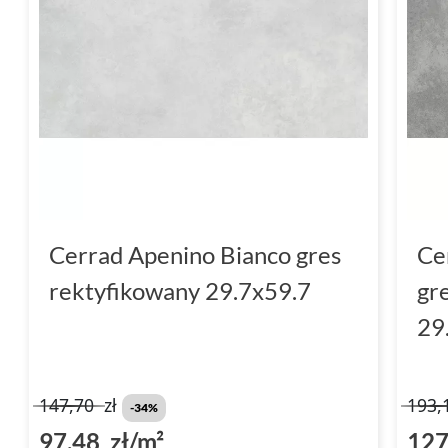
Cerrad Apenino Bianco gres
Ce
rektyfikowany 29.7x59.7
gr
29
147,70
zł
193,
-34%
97,48 zł/m²
127