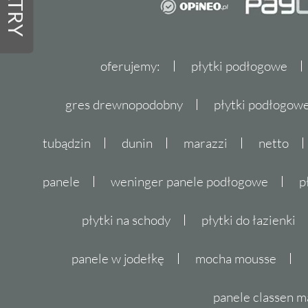
FILTRY
oferujemy:
płytki podłogowe
gres drewnopodobny
płytki podłogo
tubądzin
dunin
marazzi
netto
panele
weninger panele podłogowe
p
płytki na schody
płytki do łazienki
panele w jodełkę
mocha mousse
panele classen m