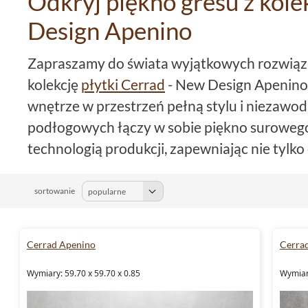
Odkryj piękno gresu z kole
Design Apenino
Zapraszamy do świata wyjątkowych rozwiąz
kolekcję
płytki Cerrad
- New Design Apenino,
wnętrze w przestrzeń pełną stylu i niezawodn
podłogowych łączy w sobie piękno surowe
technologią produkcji, zapewniając nie tylko 
trwałość na lata.
sortowanie
Różnorodność formatów dla ka
Wybierając
płytki
Cerrad - New Design Apeni
Cerrad Apenino
Cerra
szerokiej gamy rozmiarów, pozwalających na
Wymiary: 59.70 x 59.70 x 0.85
Wymiary
spójnej aranżacji. W kolekcji znajdziesz płyt
formaty takie jak płytki 8x59,7 czy płytki 29