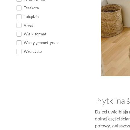
Terakota
Tubądzin
Vives
Wielki format
Wzory geometryczne
Wzorzyste
Płytki na 
Dzieci uwielbiają
dolnej części ści
połowy, zwłaszcza