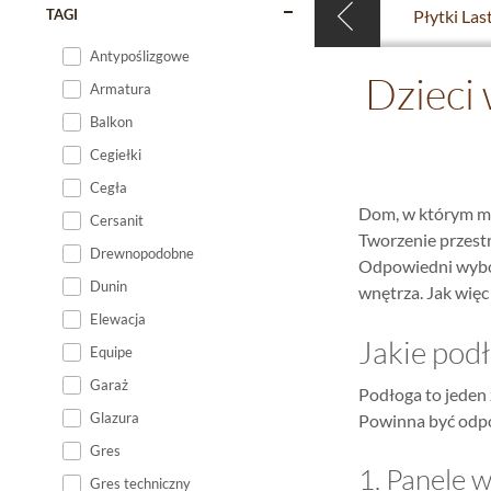
TAGI
Antypoślizgowe
Dzieci
Armatura
Balkon
Cegiełki
Cegła
Dom, w którym mie
Cersanit
Tworzenie przestr
Drewnopodobne
Odpowiedni wybór 
Dunin
wnętrza. Jak więc
Elewacja
Jakie podł
Equipe
Garaż
Podłoga to jeden
Glazura
Powinna być odpor
Gres
1. Panele 
Gres techniczny