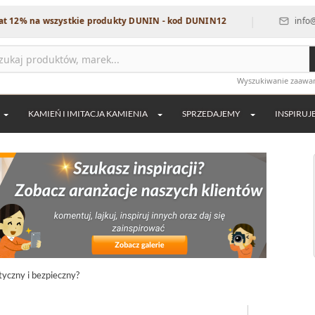
|
 wszystkie produkty DUNIN - kod DUNIN12
info@dekordia.
Wyszukiwanie zaaw
KAMIEŃ I IMITACJA KAMIENIA
SPRZEDAJEMY
INSPIRUJ
tyczny i bezpieczny?