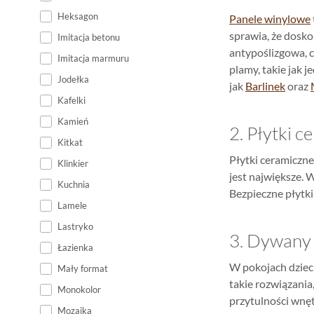
Heksagon
Panele winylowe
sprawia, że dosko
Imitacja betonu
antypoślizgowa, 
Imitacja marmuru
plamy, takie jak 
Jodełka
jak
Barlinek
oraz
Kafelki
Kamień
2. Płytki c
Kitkat
Płytki ceramiczne
Klinkier
jest największe. 
Kuchnia
Bezpieczne płytk
Lamele
Lastryko
3. Dywany
Łazienka
W pokojach dzieci
Mały format
takie rozwiązania
Monokolor
przytulności wnęt
Mozaika