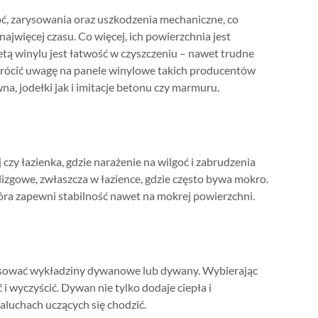
oć, zarysowania oraz uszkodzenia mechaniczne, co
ajwięcej czasu. Co więcej, ich powierzchnia jest
tą winylu jest łatwość w czyszczeniu – nawet trudne
zwrócić uwagę na panele winylowe takich producentów
, jodełki jak i imitacje betonu czy marmuru.
 czy łazienka, gdzie narażenie na wilgoć i zabrudzenia
lizgowe, zwłaszcza w łazience, gdzie często bywa mokro.
óra zapewni stabilność nawet na mokrej powierzchni.
astosować wykładziny dywanowe lub dywany. Wybierając
 wyczyścić. Dywan nie tylko dodaje ciepła i
maluchach uczących się chodzić.