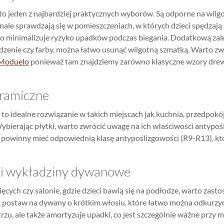
to jeden z najbardziej praktycznych wyborów. Są odporne na wilg
nale sprawdzają się w pomieszczeniach, w których dzieci spędzają n
co minimalizuje ryzyko upadków podczas biegania. Dodatkową zale
jedzenie czy farby, można łatwo usunąć wilgotną szmatką. Warto 
Moduelo
ponieważ tam znajdziemy zarówno klasyczne wzory drewna
eramiczne
 to idealne rozwiązanie w takich miejscach jak kuchnia, przedpokój
Wybierając płytki, warto zwrócić uwagę na ich właściwości antypoś
i powinny mieć odpowiednią klasę antypoślizgowości (R9-R13), kt
 i wykładziny dywanowe
ęcych czy salonie, gdzie dzieci bawią się na podłodze, warto z
, postaw na dywany o krótkim włosiu, które łatwo można odkurzyć i
rzu, ale także amortyzuje upadki, co jest szczególnie ważne przy 