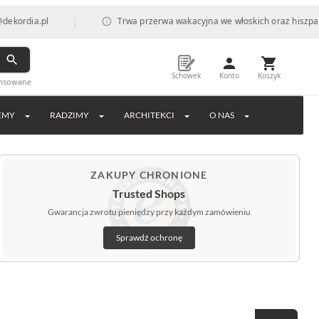
|
pl
Trwa przerwa wakacyjna we włoskich oraz hiszpańskich fab
Schowek
Konto
Koszyk
ansowane
EMY
RADZIMY
ARCHITEKCI
O NAS
ZAKUPY CHRONIONE
Trusted Shops
Gwarancja zwrotu pieniędzy przy każdym zamówieniu
Sprawdź ochronę