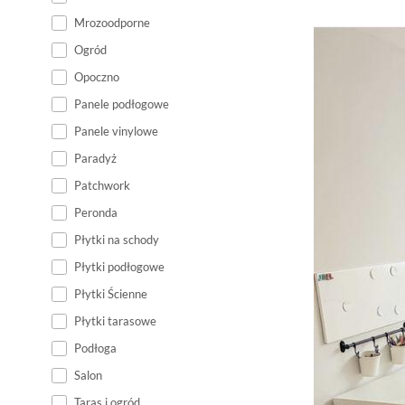
Mrozoodporne
Ogród
Opoczno
Panele podłogowe
Panele vinylowe
Paradyż
Patchwork
Peronda
Płytki na schody
Płytki podłogowe
Płytki Ścienne
Płytki tarasowe
Podłoga
Salon
Taras i ogród