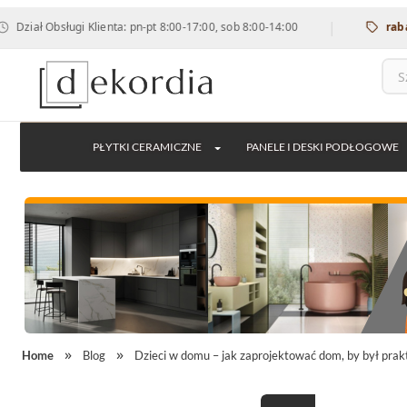
|
bsługi Klienta: pn-pt 8:00-17:00, sob 8:00-14:00
rabat 12% na
PŁYTKI CERAMICZNE
PANELE I DESKI PODŁOGOWE
Home
Blog
Dzieci w domu – jak zaprojektować dom, by był prak