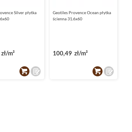
Płytki Geotiles Provence idealne do kuchni
ovence Silver płytka
Geotiles Provence Ocean płytka
.6x60
ścienna 31.6x60
Czy marzysz o kuchni, która będzie emanować elegancją i
stylem? Teraz to możliwe dzięki płytkom
do kuchni
z kolekcji
Geotiles Provence.
Są one idealne dla osób ceniących sobie wysoki standard i
niebanalne rozwiązania. Są nie tylko piękne, ale i praktyczne.
zł/m²
100,49 zł/m²
Dzięki temu, że są wykonane z glazury, łatwo utrzymać je w
czystości.
Błyszczące wykończenie dodatkowo podkreśla ich elegancję,
sprawiając, że Twoja kuchnia zyska niepowtarzalny charakter.
Odkryj kolekcję płytek Geotiles Provence
Jeśli szukasz idealnych płytek do swojego domu, zdecyduj się
na
płytki Geotiles Provence
. Ich wyjątkowy design, najwyższa
jakość i atrakcyjne ceny sprawią, że Twój dom stanie się
prawdziwym dziełem sztuki. Zdecyduj się na jakość i styl, na
który zasługujesz. Zadzwoń do nas już teraz i odkryj
wszystkie zalety kolekcji Geotiles płytki Provence.