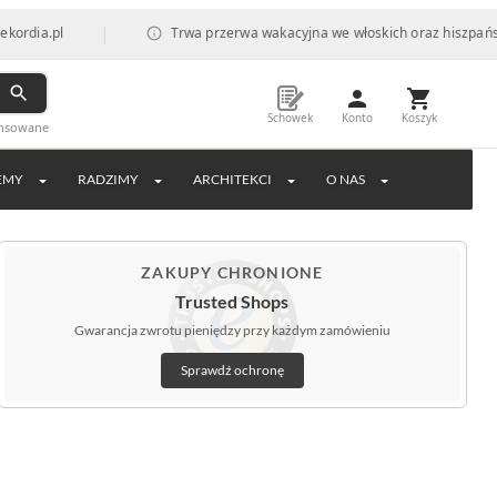
|
l
Trwa przerwa wakacyjna we włoskich oraz hiszpańskich fab
Schowek
Konto
Koszyk
ansowane
EMY
RADZIMY
ARCHITEKCI
O NAS
ZAKUPY CHRONIONE
Trusted Shops
Gwarancja zwrotu pieniędzy przy każdym zamówieniu
Sprawdź ochronę