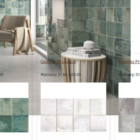
Geotiles Provence
Geotiles P
00
Wymiary: 31.60 x 60.00
Wymiary: 31