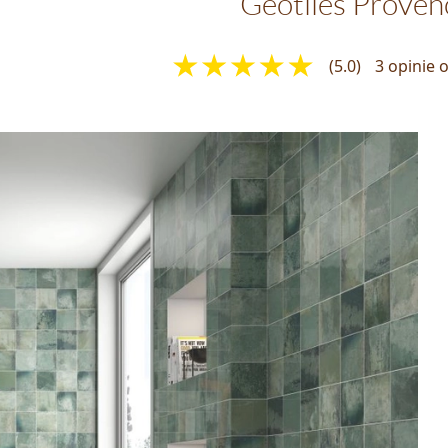
Geotiles Proven
(5.0)
3 opinie 