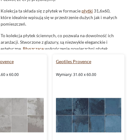
Kolekcja ta składa się z płytek w formacie
płytki
31,6x60,
które idealnie wpisują się w przestrzenie dużych jak i małych
pomieszczeń.
To kolekcja płytek ściennych, co pozwala na dowolność ich
aranżacji. Stworzone z glazury, są niezwykle eleganckie i
estetyczne.
Błyszczące
wykończenie powierzchni płytek
dodaje im blasku i głębi, czyniąc każde pomieszczenie
rovence
Geotiles Provence
unikalnym i wyjątkowym.
Płytki Geotiles Provence do Twojej łazienki
.60 x 60.00
Wymiary: 31.60 x 60.00
Kiedy myślisz o idealnej łazience, co Ci się nasuwa? Dla nas
to przestrzeń, w której można zrelaksować się po ciężkim
dniu. A co może być bardziej relaksujące niż eleganckie
płytki
łazienkowe
z kolekcji Geotiles Provence?
Błyszczące wykończenie, subtelny kolor i niepowtarzalny
design - te płytki tworzą przestrzeń pełną komfortu i luksusu.
Z pewnością przypadną do gustu osobom ceniącym elegancję
i klasyczne rozwiązania.