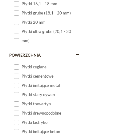
Płytki 16,1 - 18 mm
Płytki 120x60
Płytki grube (18,1 - 20 mm)
Płytki 75x75
Płytki 20 mm
Płytki 80x80
Płytki ultra grube (20,1 - 30
Płytki 90x90
mm)
Płytki 120x120
Płytki małe
POWIERZCHNIA
Płytki duże
Płytki ceglane
Płytki wielkoformatowe
Płytki cementowe
Płytki imitujące metal
Płytki stary dywan
Płytki trawertyn
Płytki drewnopodobne
Płytki lastryko
Płytki imitujące beton