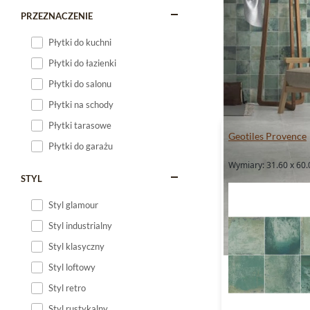
PRZEZNACZENIE
Płytki do kuchni
Płytki do łazienki
Płytki do salonu
Płytki na schody
Płytki tarasowe
Geotiles Provence
Płytki do garażu
Wymiary: 31.60 x 60.
STYL
Styl glamour
Styl industrialny
Styl klasyczny
Styl loftowy
Styl retro
Styl rustykalny