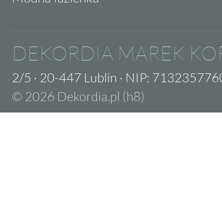
DEKORDIA MAREK KO
2/5
·
20-447 Lublin
·
NIP: 713235776
© 2026 Dekordia.pl (h8)