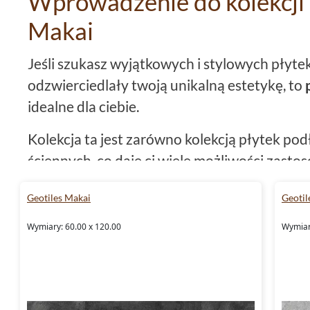
Wprowadzenie do kolekcji 
Makai
Jeśli szukasz wyjątkowych i stylowych płyte
odzwierciedlały twoją unikalną estetykę, to
idealne dla ciebie.
Kolekcja ta jest zarówno kolekcją płytek pod
ściennych, co daje ci wiele możliwości zasto
Dzięki zastosowaniu materiałów najwyższej j
Geotiles Makai
Geotil
gres
, te
płytki
są nie tylko atrakcyjne wizualn
Wymiary: 60.00 x 120.00
Wymiar
Mrozoodporne płytki Geotile
Czy wiesz, że
płytki Geotiles Makai
są
mroz
one odporne na niskie temperatury i mogą 