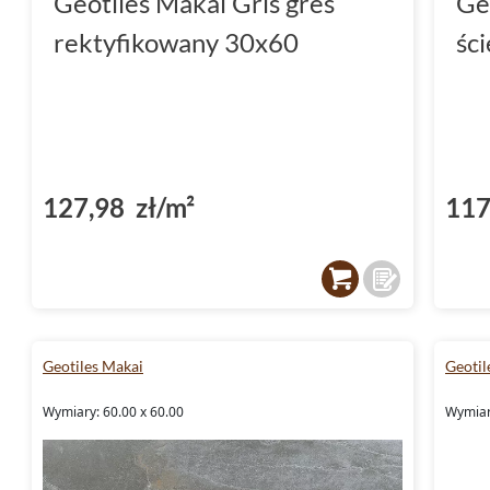
Geotiles Makai Gris gres
Ge
rektyfikowany 30x60
śc
127,98 zł/m²
117
Geotiles Makai
Geotil
Wymiary: 60.00 x 60.00
Wymiar