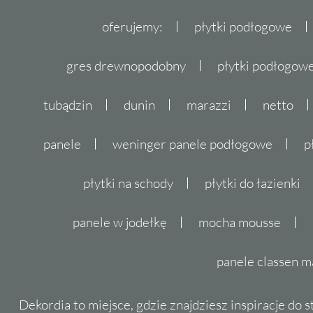
oferujemy:
płytki podłogowe
gres drewnopodobny
płytki podłogo
tubądzin
dunin
marazzi
netto
panele
weninger panele podłogowe
p
płytki na schody
płytki do łazienki
panele w jodełkę
mocha mousse
panele classen m
Dekordia to miejsce, gdzie znajdziesz inspiracje do 