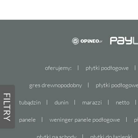
oferujemy:
płytki podłogowe
gres drewnopodobny
płytki podłogo
FILTRY
tubądzin
dunin
marazzi
netto
panele
weninger panele podłogowe
p
płytki na schody
płytki do łazienki