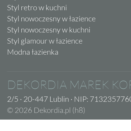
Styl retro w kuchni
Styl nowoczesny w łazience
Styl nowoczesny w kuchni
Styl glamour w łazience
Modna łazienka
DEKORDIA MAREK KO
2/5
·
20-447 Lublin
·
NIP: 713235776
© 2026 Dekordia.pl (h8)