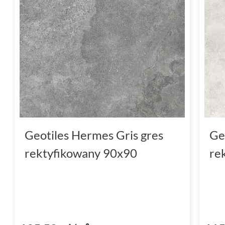
kamieniem podkreśla naturalne piękno, któr
Funkcjonalność i trwałość pły
Płytki z kolekcji Geotiles Hermes to nie tylko
wyjątkowe właściwości techniczne. Dzięki 
niezwykle trwałe i odporne na codzienne 
atutem jest ich mrozoodporność, co sprawia
zarówno wewnątrz, jak i
na zewnątrz
budynk
wykończenie w postaci rektyfikowanych kra
Geotiles Hermes Gris gres
Ge
z minimalną fugą, co daje efekt gładkiej i jed
rektyfikowany 90x90
re
Matowe
wykończenie płytek Geotiles Hermes
inspirowaną kamieniem nadaje wnętrzom wy
powierzchnia jest także praktyczna - łatwa 
odporna na zarysowania.