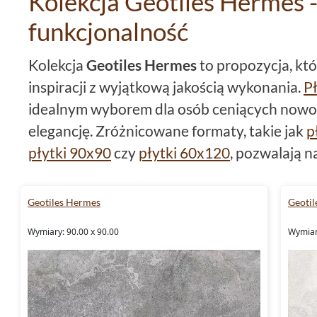
Kolekcja Geotiles Hermes -
funkcjonalność
Kolekcja
Geotiles Hermes
to propozycja, któ
inspiracji z wyjątkową jakością wykonania.
Pł
idealnym wyborem dla osób ceniących nowo
elegancję. Zróżnicowane formaty, takie jak
p
płytki 90x90
czy
płytki 60x120
, pozwalają n
dopasowanej do indywidualnych potrzeb. To 
odnajdują się zarówno w przestrzeniach dom
Geotiles Hermes
Geoti
Kolekcja płytek podłogowych
Geotiles Her
Wymiary: 90.00 x 90.00
Wymiar
kolorystyką. W ofercie dominują odcienie br
i beżowego. Takie barwy to świetne rozwiąza
harmonii i spokoju w swoich wnętrzach. Ich 