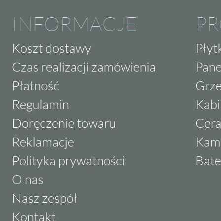
INFORMACJE
P
Koszt dostawy
Płyt
Czas realizacji zamówienia
Pane
Płatność
Grze
Regulamin
Kabi
Doręczenie towaru
Cera
Reklamacje
Kam
Polityka prywatności
Bate
O nas
Nasz zespół
Kontakt