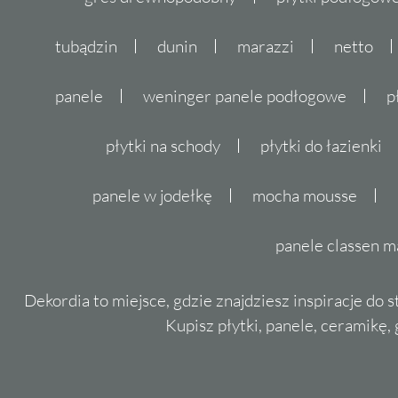
tubądzin
dunin
marazzi
netto
panele
weninger panele podłogowe
p
płytki na schody
płytki do łazienki
panele w jodełkę
mocha mousse
panele classen m
Dekordia to miejsce, gdzie znajdziesz inspiracje do 
Kupisz płytki, panele, ceramikę, g