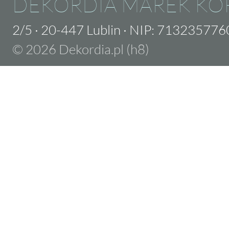
DEKORDIA MAREK KO
2/5
·
20-447 Lublin
·
NIP: 713235776
© 2026 Dekordia.pl (h8)