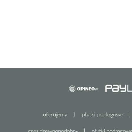
oferujemy:
płytki podłogowe
gres drewnopodobny
płytki podłogo