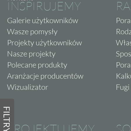
INSPIRUJEMY
RA
Galerie użytkowników
Pora
Wasze pomysły
Rodz
Projekty użytkowników
Właś
Nasze projekty
Spos
Polecane produkty
Pora
Aranżacje producentów
Kalk
Wizualizator
Fugi 
FILTRY
PROJEKTUJEMY
SO