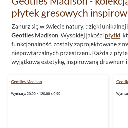
Geotiles Madison - kolekc
płytek gresowych inspirow
Zanurz się w świecie natury, dzięki unikalne
Geotiles Madison
. Wysokiej jakości
płytki
, k
funkcjonalność, zostały zaprojektowane z m
niepowtarzalnych przestrzeni. Każda z płyt
wyjątkową estetykę, inspirowaną drewnem i 
jednocześnie gwarantuje najwyższy poziom t
Geotiles Madison
Geotil
Płytki Geotiles Madison - for
Wymiary: 20.00 x 120.00 x 0.90
Wymiary
Każda z płytek
Geotiles Madison
prezentuje
20x120
. Duży format płytek, w połączeniu z
tworzy efekt przestronności i elegancji. Dod
rektyfikowane
, co oznacza, że ich krawędzie