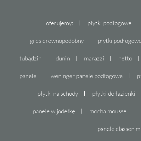
Jeśli szukasz płytek o wyjątkowym designie,
wykonanych z najwyższej jakości materiałó
oferujemy:
płytki podłogowe
właśnie dla Ciebie. Zdecyduj się na elegancję 
czasu. Zamów płytki już dziś i ciesz się ni
gres drewnopodobny
płytki podłogo
domu.
tubądzin
dunin
marazzi
netto
panele
weninger panele podłogowe
p
płytki na schody
płytki do łazienki
panele w jodełkę
mocha mousse
panele classen m