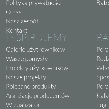
Polityka prywatności
Bate
O nas
Nasz zespół
Kontakt
INSPIRUJEMY
RA
Galerie użytkowników
Pora
Wasze pomysły
Rodz
Projekty użytkowników
Właś
Nasze projekty
Spos
Polecane produkty
Pora
Aranżacje producentów
Kalk
Wizualizator
Fugi 