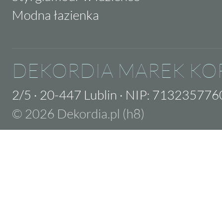
Modna łazienka
DEKORDIA MAREK KO
2/5
·
20-447 Lublin
·
NIP: 713235776
© 2026 Dekordia.pl (h8)