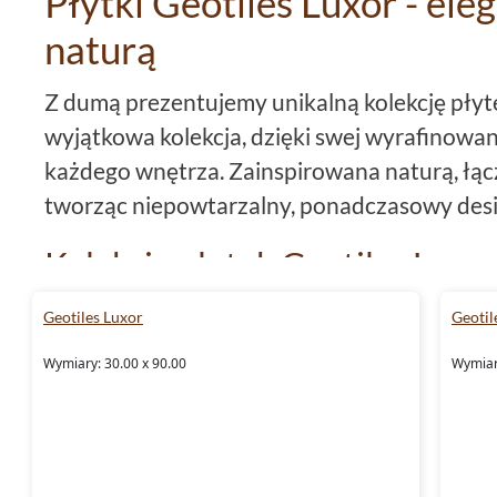
Płytki Geotiles Luxor - ele
naturą
Z dumą prezentujemy unikalną kolekcję pły
wyjątkowa kolekcja, dzięki swej wyrafinowane
każdego wnętrza. Zainspirowana naturą, łącz
tworząc niepowtarzalny, ponadczasowy desi
Kolekcja płytek Geotiles Luxor
wykonanie
Geotiles Luxor
Geotil
Kolekcja płytek
Geotiles Luxor
charakteryzu
Wymiary: 30.00 x 90.00
Wymiar
Jest to idealny rozmiar dla tych, którzy pra
przestrzeń. Ponadto, są to
płytki rektyfikow
są idealnie proste. Ta precyzyjność wykonani
tworzenia równych i czystych linii.