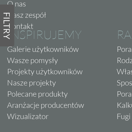
O nas
Nasz zespół
FILTRY
Kontakt
INSPIRUJEMY
RA
Galerie użytkowników
Pora
Wasze pomysły
Rodz
Projekty użytkowników
Właś
Nasze projekty
Spos
Polecane produkty
Pora
Aranżacje producentów
Kalk
Wizualizator
Fugi 