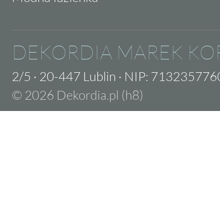
DEKORDIA MAREK KO
2/5
·
20-447 Lublin
·
NIP: 713235776
© 2026 Dekordia.pl (h8)