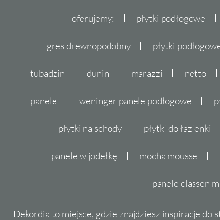
oferujemy:
płytki podłogowe
gres drewnopodobny
płytki podłogo
tubądzin
dunin
marazzi
netto
panele
weninger panele podłogowe
p
płytki na schody
płytki do łazienki
panele w jodełkę
mocha mousse
panele classen m
Dekordia to miejsce, gdzie znajdziesz inspiracje do 