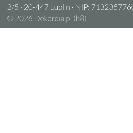
2/5
·
20-447 Lublin
·
NIP: 713235776
© 2026 Dekordia.pl (h8)