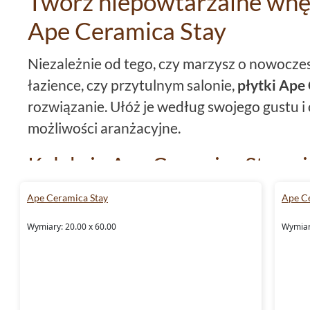
Twórz niepowtarzalne wnęt
Ape Ceramica Stay
Niezależnie od tego, czy marzysz o nowocze
łazience, czy przytulnym salonie,
płytki Ape
rozwiązanie. Ułóż je według swojego gustu i
możliwości aranżacyjne.
Kolekcja Ape Ceramica Stay - 
Wyróżniająca cecha tej kolekcji to inspiracja
Ape Ceramica Stay
Ape C
wykończenie oraz struktura imitująca naturę
Wymiary: 20.00 x 60.00
Wymiar
stworzenie harmonijnego wnętrza pełnego c
Płytki 23x26, płytki 20x60, p
Niezależnie od rozmiaru pomieszczenia, w 