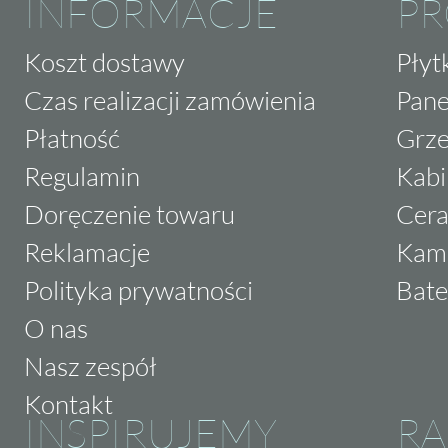
INFORMACJE
P
Koszt dostawy
Płyt
Czas realizacji zamówienia
Pane
Płatność
Grze
Regulamin
Kabi
Doręczenie towaru
Cera
Reklamacje
Kam
Polityka prywatności
Bate
O nas
Nasz zespół
Kontakt
INSPIRUJEMY
RA