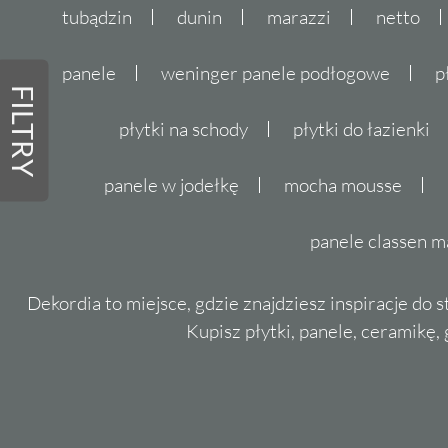
tubądzin
dunin
marazzi
netto
panele
weninger panele podłogowe
p
FILTRY
płytki na schody
płytki do łazienki
panele w jodełkę
mocha mousse
panele classen m
Dekordia to miejsce, gdzie znajdziesz inspiracje do 
Kupisz płytki, panele, ceramikę, g