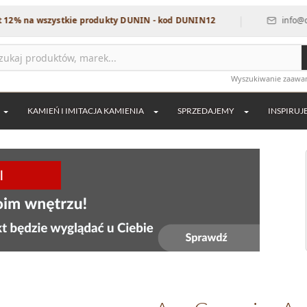
|
 wszystkie produkty DUNIN - kod DUNIN12
info@dekordia.
Wyszukiwanie zaaw
KAMIEŃ I IMITACJA KAMIENIA
SPRZEDAJEMY
INSPIRUJ