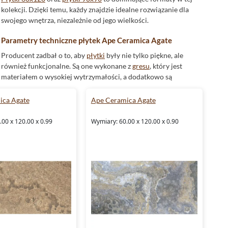
kolekcji. Dzięki temu, każdy znajdzie idealne rozwiązanie dla
swojego wnętrza, niezależnie od jego wielkości.
Parametry techniczne płytek Ape Ceramica Agate
Producent zadbał o to, aby
płytki
były nie tylko piękne, ale
również funkcjonalne. Są one wykonane z
gresu
, który jest
materiałem o wysokiej wytrzymałości, a dodatkowo są
mrozoodporne
. Dzięki temu, sprawdzą się zarówno
wewnątrz, jak i na zewnątrz budynków.
ica Agate
Ape Ceramica Agate
W kolekcji
Ape Ceramica Agate
znajdują się
płytki
00 x 120.00 x 0.99
Wymiary: 60.00 x 120.00 x 0.90
rektyfikowane
, które gwarantują idealne kształty i jednolitość
rozmiaru.
Aranżacja przestrzeni z płytkami Ape Ceramica
Agate
Dzięki elementom dekoracyjnym dostępnym w kolekcji,
możliwe jest tworzenie spójnych aranżacji. Różnorodne
wzory oraz struktura natura i
kamień
umożliwiają tworzenie
niepowtarzalnych kompozycji.