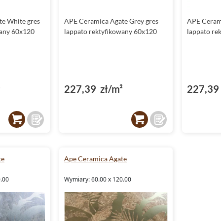
e White gres
APE Ceramica Agate Grey gres
APE Cerami
wany 60x120
lappato rektyfikowany 60x120
lappato re
²
227,39 zł/m²
227,39 
te
Ape Ceramica Agate
0.00
Wymiary: 60.00 x 120.00