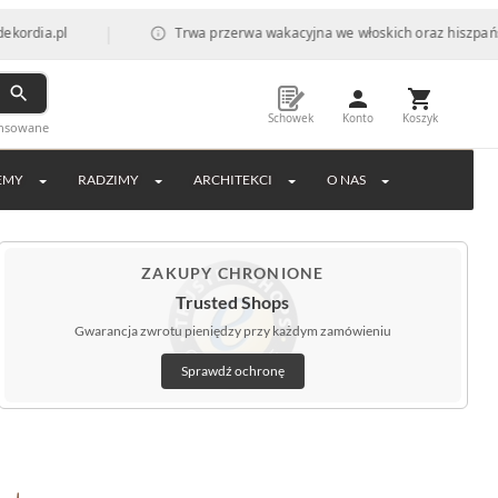
|
pl
Trwa przerwa wakacyjna we włoskich oraz hiszpańskich fab
Schowek
Konto
Koszyk
ansowane
EMY
RADZIMY
ARCHITEKCI
O NAS
ZAKUPY CHRONIONE
Trusted Shops
Gwarancja zwrotu pieniędzy przy każdym zamówieniu
Sprawdź ochronę