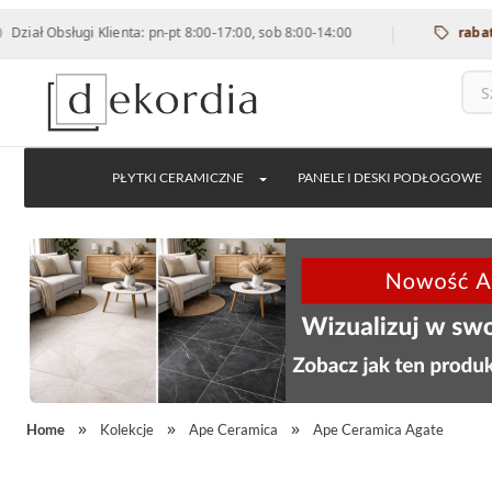
|
bsługi Klienta: pn-pt 8:00-17:00, sob 8:00-14:00
rabat 12% na
PŁYTKI CERAMICZNE
PANELE I DESKI PODŁOGOWE
Home
Kolekcje
Ape Ceramica
Ape Ceramica Agate