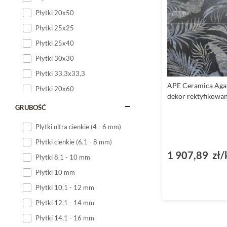
Płytki 20x50
Płytki 25x25
Płytki 25x40
Płytki 30x30
Płytki 33,3x33,3
APE Ceramica Agat
Płytki 20x60
dekor rektyfikowa
Płytki 20x120
GRUBOŚĆ
Płytki 25x60
Plytki ultra cienkie (4 - 6 mm)
Płytki 25x75
Płytki cienkie (6,1 - 8 mm)
Płytki 30x60
1 907,89 zł/
Płytki 8,1 - 10 mm
Płytki 30x90
Płytki 10 mm
Płytki 30x120
Płytki 10,1 - 12 mm
Płytki 40x120
Płytki 12,1 - 14 mm
Płytki 45x45
Płytki 14,1 - 16 mm
Płytki 60x60