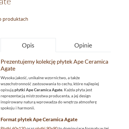
ate
 o produktach
Opis
Opinie
Prezentujemy kolekcję płytek Ape Ceramica
Agate
Wysoka jakość, unikalne wzornictwo, a także
wszechstronność zastosowania to cechy, które najlepiej
opisują
płytki Ape Ceramica Agate
. Każda płyta jest
reprezentacją mistrzostwa producenta, a jej design
inspirowany naturą wprowadza do wnętrza atmosferę
spokoju i harmonii.
Format płytek Ape Ceramica Agate
Płytki 60x120
oraz
płytki 90x90
to dominujące formaty w tej