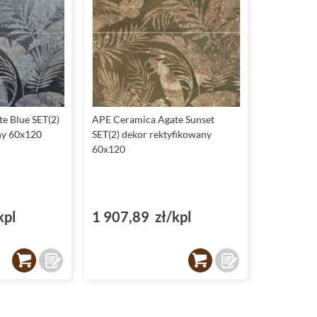
e Blue SET(2)
APE Ceramica Agate Sunset
ny 60x120
SET(2) dekor rektyfikowany
60x120
kpl
1 907,89 zł/kpl