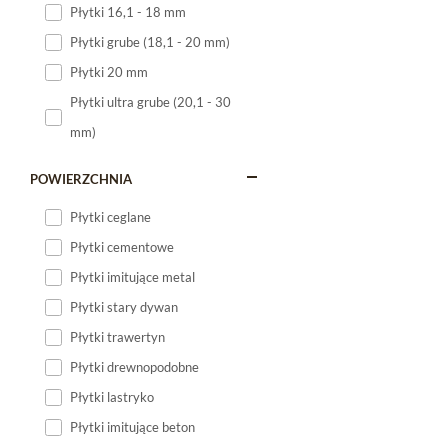
Płytki 16,1 - 18 mm
Płytki 120x60
Płytki grube (18,1 - 20 mm)
Płytki 75x75
Płytki 20 mm
Płytki 80x80
Płytki ultra grube (20,1 - 30
Płytki 90x90
mm)
Płytki 120x120
Płytki małe
POWIERZCHNIA
Płytki duże
Płytki ceglane
Płytki wielkoformatowe
Płytki cementowe
Płytki imitujące metal
Płytki stary dywan
Płytki trawertyn
Płytki drewnopodobne
Płytki lastryko
Płytki imitujące beton