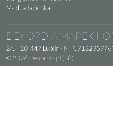
Modna łazienka
DEKORDIA MAREK KO
2/5
·
20-447 Lublin
·
NIP: 713235776
© 2026 Dekordia.pl (h8)