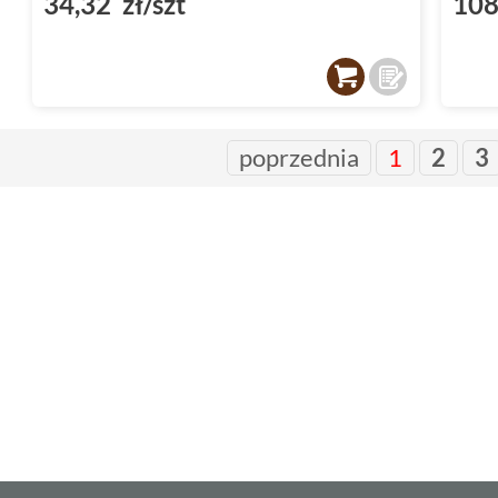
34,32 zł/szt
108
poprzednia
1
2
3