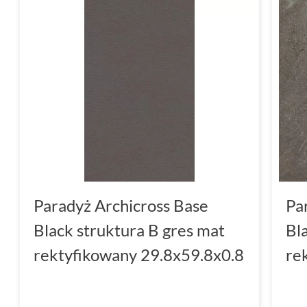
Paradyż Archicross Base
Pa
Black struktura B gres mat
Bl
rektyfikowany 29.8x59.8x0.8
re