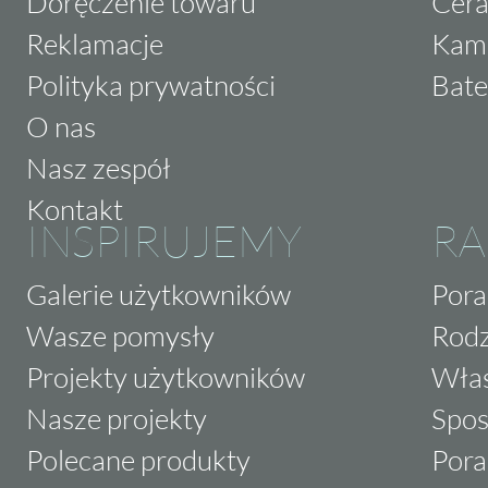
Doręczenie towaru
Cera
Reklamacje
Kam
Polityka prywatności
Bate
O nas
Nasz zespół
Kontakt
INSPIRUJEMY
RA
Galerie użytkowników
Pora
Wasze pomysły
Rodz
Projekty użytkowników
Właś
Nasze projekty
Spos
Polecane produkty
Pora