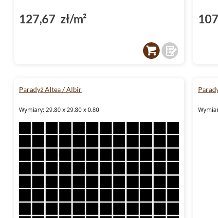
127,67 zł/m²
107
Paradyż Altea / Albir
Parady
Wymiary: 29.80 x 29.80 x 0.80
Wymiary