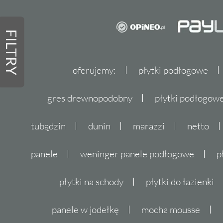
FILTRY
oferujemy:
płytki podłogowe
gres drewnopodobny
płytki podłogo
tubądzin
dunin
marazzi
netto
panele
weninger panele podłogowe
p
płytki na schody
płytki do łazienki
panele w jodełkę
mocha mousse