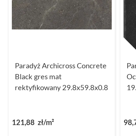
Paradyż Archicross Concrete
Pa
Black gres mat
Oc
rektyfikowany 29.8x59.8x0.8
19
121,88 zł/m²
98,