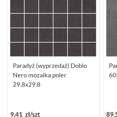
Paradyż (wyprzedaż) Doblo
Pa
Nero mozaika poler
60
29.8x29.8
9,41 zł/szt
89,