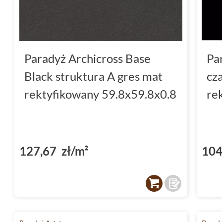
Paradyż Archicross Base
Pa
Black struktura A gres mat
cz
rektyfikowany 59.8x59.8x0.8
re
127,67 zł/m²
104