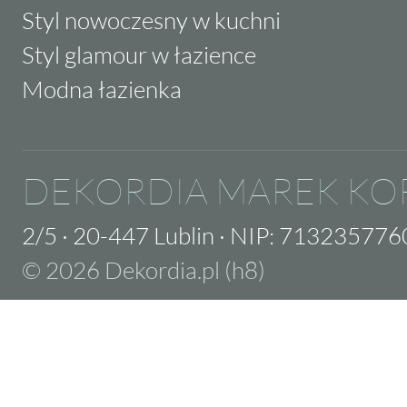
Styl nowoczesny w kuchni
Styl glamour w łazience
Modna łazienka
DEKORDIA MAREK KO
2/5
·
20-447 Lublin
·
NIP: 713235776
© 2026 Dekordia.pl (h8)