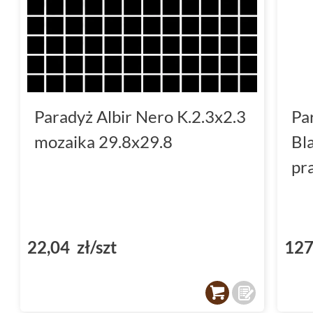
Paradyż Albir Nero K.2.3x2.3
Pa
mozaika 29.8x29.8
Bl
pr
22,04 zł/szt
127