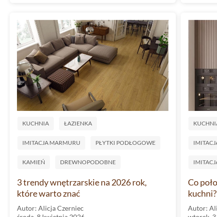
KUCHNIA
ŁAZIENKA
KUCHNI
IMITACJA MARMURU
PŁYTKI PODŁOGOWE
IMITAC
KAMIEŃ
DREWNOPODOBNE
IMITACJ
3 trendy wnętrzarskie na 2026 rok,
Co poło
które warto znać
kuchni?
Autor: Alicja Czerniec
Autor: Al
środa, 8 kwietnia 2026
wtorek, 