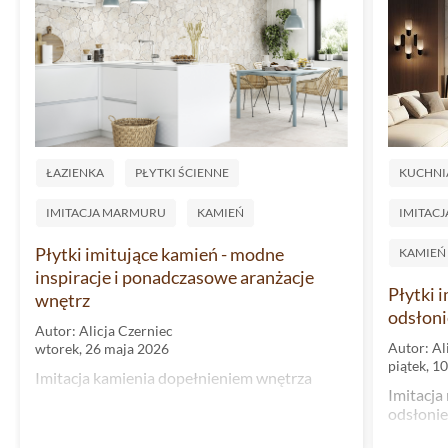
ŁAZIENKA
PŁYTKI ŚCIENNE
KUCHNI
IMITACJA MARMURU
KAMIEŃ
IMITAC
Płytki imitujące kamień - modne
KAMIEŃ
inspiracje i ponadczasowe aranżacje
Płytki 
wnętrz
odsłoni
Autor: Alicja Czerniec
Autor: Al
wtorek, 26 maja 2026
piątek, 1
Imitacja kamienia dopełnieniem wnętrza
Imitacja
odsłonie