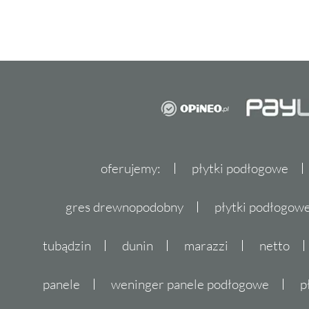
oferujemy:
płytki podłogowe
gres drewnopodobny
płytki podłogo
tubądzin
dunin
marazzi
netto
panele
weninger panele podłogowe
p