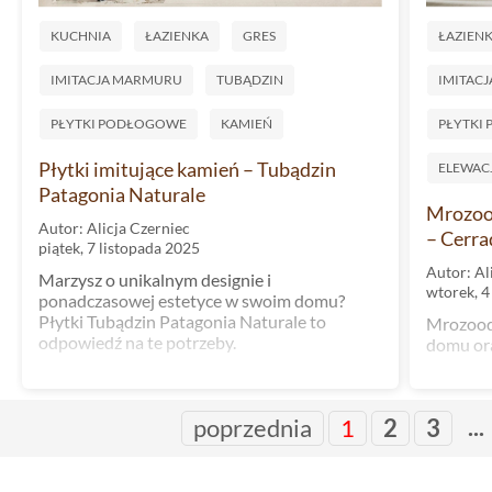
KUCHNIA
ŁAZIENKA
GRES
ŁAZIEN
IMITACJA MARMURU
TUBĄDZIN
IMITAC
PŁYTKI PODŁOGOWE
KAMIEŃ
PŁYTKI
Płytki imitujące kamień – Tubądzin
ELEWAC
Patagonia Naturale
Mrozood
Autor: Alicja Czerniec
– Cerra
piątek, 7 listopada 2025
Autor: Al
Marzysz o unikalnym designie i
wtorek, 4
ponadczasowej estetyce w swoim domu?
Płytki Tubądzin Patagonia Naturale to
Mrozoodp
odpowiedź na te potrzeby.
domu or
...
poprzednia
1
2
3