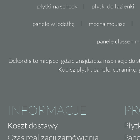
płytki na schody
płytki do łazienki
panele w jodełkę
mocha mousse
panele classen m
Dekordia to miejsce, gdzie znajdziesz inspiracje do 
Kupisz płytki, panele, ceramikę, g
INFORMACJE
P
Koszt dostawy
Płyt
Czas realizacji zamówienia
Pane