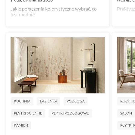
Jakie połączenia kolorystyczne wybrać, co
Praktycz
jest modne?
KUCHNIA
ŁAZIENKA
PODŁOGA
KUCHNI
PŁYTKI ŚCIENNE
PŁYTKI PODŁOGOWE
SALON
KAMIEŃ
PŁYTKI