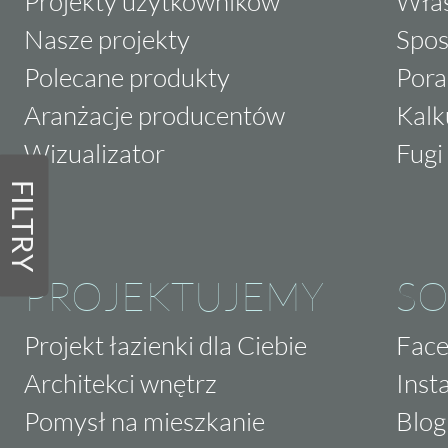
Projekty użytkowników
Właś
Nasze projekty
Spos
Polecane produkty
Pora
Aranżacje producentów
Kalk
Wizualizator
Fugi 
FILTRY
PROJEKTUJEMY
SO
Projekt łazienki dla Ciebie
Fac
Architekci wnętrz
Inst
Pomysł na mieszkanie
Blog