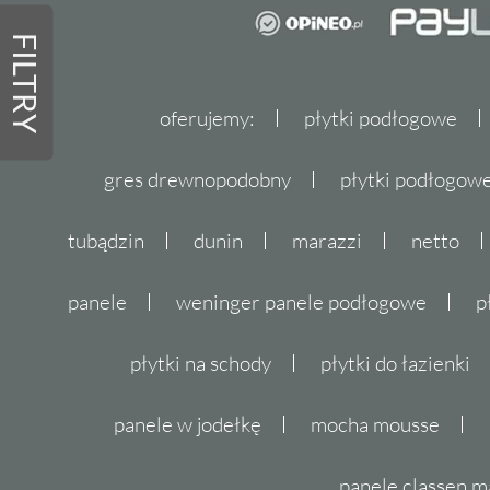
FILTRY
oferujemy:
płytki podłogowe
gres drewnopodobny
płytki podłogo
tubądzin
dunin
marazzi
netto
panele
weninger panele podłogowe
p
płytki na schody
płytki do łazienki
panele w jodełkę
mocha mousse
panele classen m