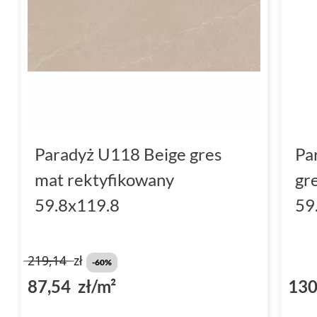
Paradyż U118 Beige gres
Pa
mat rektyfikowany
gr
59.8x119.8
59
219,14
zł
-60%
87,54 zł/m²
130