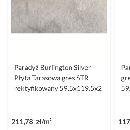
Paradyż Burlington Silver
Pa
Płyta Tarasowa gres STR
gr
rektyfikowany 59.5x119.5x2
59
211,78 zł/m²
117