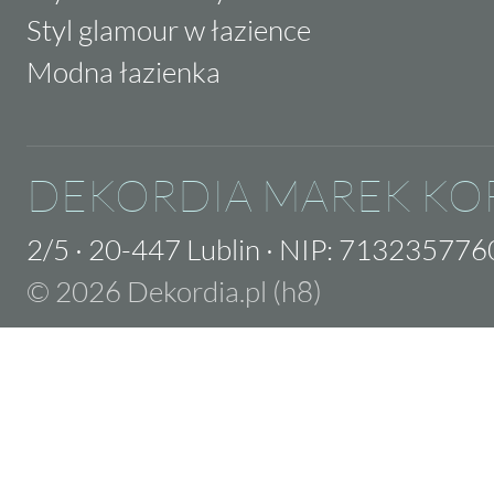
Styl glamour w łazience
Modna łazienka
DEKORDIA MAREK KO
2/5
·
20-447 Lublin
·
NIP: 713235776
© 2026 Dekordia.pl (h8)