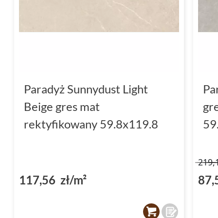
Paradyż Sunnydust Light
Pa
Beige gres mat
gr
rektyfikowany 59.8x119.8
59
219,
117,56 zł/m²
87,