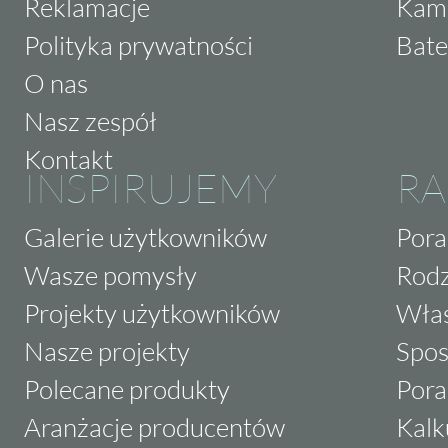
Reklamacje
Kam
Polityka prywatności
Bate
O nas
Nasz zespół
Kontakt
INSPIRUJEMY
RA
Galerie użytkowników
Pora
Wasze pomysły
Rodz
Projekty użytkowników
Właś
Nasze projekty
Spos
Polecane produkty
Pora
Aranżacje producentów
Kalk