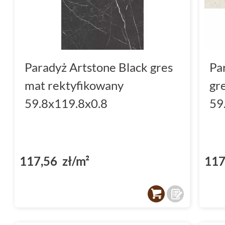
Paradyż Artstone Black gres
Pa
mat rektyfikowany
gr
59.8x119.8x0.8
59
117,56 zł/m²
117