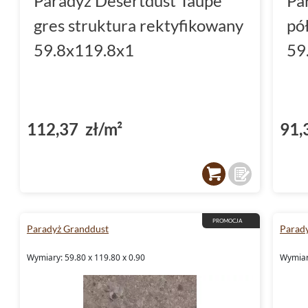
Paradyż Desertdust Taupe
Pa
gres struktura rektyfikowany
pó
59.8x119.8x1
59
112,37 zł/m²
91,
PROMOCJA
Paradyż Granddust
Parady
Wymiary: 59.80 x 119.80 x 0.90
Wymiary