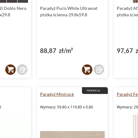
ż) Doblo Nero
Paradyż Puris White Ultramat
Paradyż A
8x29.8
płytka ścienna 29.8x59.8
płytka ści
88,87 zł/m²
97,67 z
PROMOCJA
Paradyż Minirock
Paradyż Fe
0
Wymiary: 59.80 x 119.80 x 0.80
Wymiary: 29.