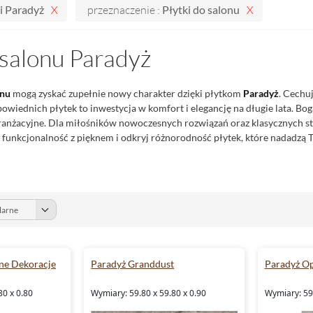
i Paradyż
przeznaczenie :
Płytki do salonu
 salonu Paradyż
onu
mogą zyskać zupełnie nowy charakter dzięki płytkom
Paradyż
. Cechuj
owiednich płytek to inwestycja w komfort i elegancję na długie lata. B
anżacyjne. Dla miłośników nowoczesnych rozwiązań oraz klasycznych sty
 funkcjonalność z pięknem i odkryj różnorodność płytek, które nadadzą
ne Dekoracje
Paradyż Granddust
Paradyż Op
80 x 0.80
Wymiary: 59.80 x 59.80 x 0.90
Wymiary: 59.