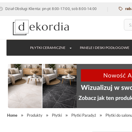
|
 Obsługi Klienta: pn-pt 8:00-17:00, sob 8:00-14:00
rabat 12% 
PŁYTKI CERAMICZNE
PANELE I DESKI PODŁOGOWE
Home
Produkty
Płytki
Płytki Paradyż
Płytki do salon