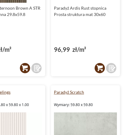
fternoon Brown A STR
Paradyż Ardis Rust stopnica
enna 29.8x59.8
Prosta struktura mat 30x60
ł/m²
96,99 zł/m²
elings
Paradyż Scratch
80 x 59.80 x 1.00
Wymiary: 59.80 x 59.80