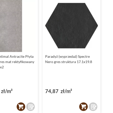
timal Antracite Płyta
Paradyż (wyprzedaż) Spectre
res mat rektyfikowany
Nero gres struktura 17.1x19.8
5x2
zł/m²
74,87 zł/m²