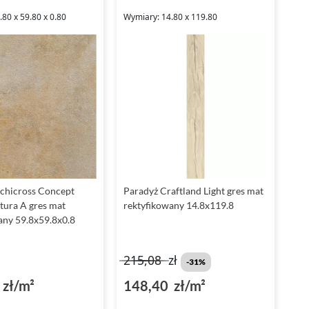
80 x 59.80 x 0.80
Wymiary: 14.80 x 119.80
chicross Concept
Paradyż Craftland Light gres mat
tura A gres mat
rektyfikowany 14.8x119.8
any 59.8x59.8x0.8
215,08
zł
-31%
zł/m²
148,40 zł/m²