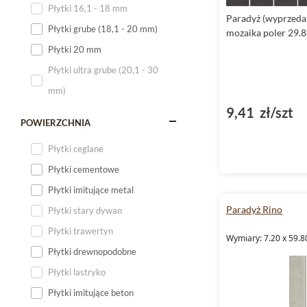
Płytki 16,1 - 18 mm
Paradyż (wyprzeda
Płytki 120x60
Płytki grube (18,1 - 20 mm)
mozaika poler 29.
Płytki 75x75
Płytki 20 mm
Płytki 80x80
Płytki ultra grube (20,1 - 30
Płytki 90x90
mm)
Płytki 120x120
9,41 zł/szt
Płytki małe
POWIERZCHNIA
Płytki duże
Płytki ceglane
Płytki wielkoformatowe
Płytki cementowe
Płytki imitujące metal
Paradyż Rino
Płytki stary dywan
Płytki trawertyn
Wymiary: 7.20 x 59.8
Płytki drewnopodobne
Płytki lastryko
Płytki imitujące beton