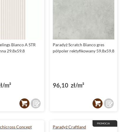
elings Bianco A STR
Paradyż Scratch Bianco gres
enna 29.8x59.8
półpoler rektyfikowany 59.8x59.8
ł/m²
96,10 zł/m²
PROMOCJA
chicross Concept
Paradyż Craftland