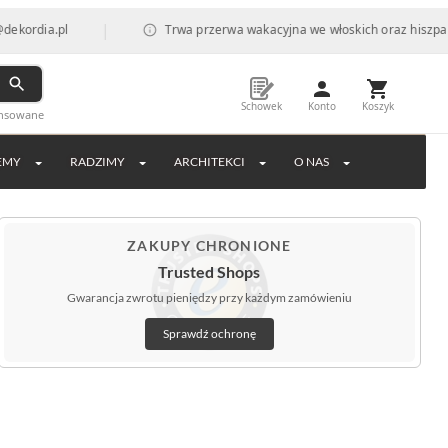
|
a.pl
Trwa przerwa wakacyjna we włoskich oraz hiszpańskich f
Schowek
Konto
Koszyk
ansowane
EMY
RADZIMY
ARCHITEKCI
O NAS
ZAKUPY CHRONIONE
Trusted Shops
Gwarancja zwrotu pieniędzy przy każdym zamówieniu
Sprawdź ochronę