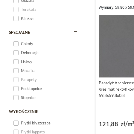
Glazura
Wymiary: 59.80 x 59.
Terakota
Klinkier
SPECJALNE
Cokoły
Dekoracje
Listwy
Mozaika
Parapety
Paradyż Archicros
Podstopnice
gres mat rektyfiko
59.8x59.8x0.8
Stopnice
WYKOŃCZENIE
121,88 zł/m
Płytki błyszczące
Płytki lappato