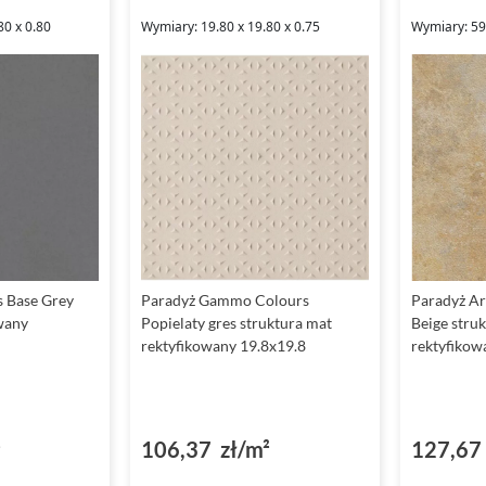
80 x 0.80
Wymiary: 19.80 x 19.80 x 0.75
Wymiary: 59.
s Base Grey
Paradyż Gammo Colours
Paradyż Ar
wany
Popielaty gres struktura mat
Beige struk
rektyfikowany 19.8x19.8
rektyfikow
²
106,37 zł/m²
127,67 