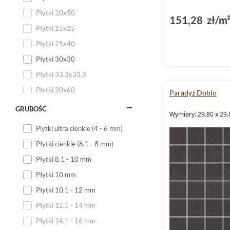
Płytki 20x50
151,28 zł/m
Płytki 25x25
Płytki 25x40
Płytki 30x30
Płytki 33,3x33,3
Płytki 20x60
Paradyż Doblo
Płytki 20x120
GRUBOŚĆ
Wymiary: 29.80 x 29.
Płytki 25x60
Plytki ultra cienkie (4 - 6 mm)
Płytki 25x75
Płytki cienkie (6,1 - 8 mm)
Płytki 30x60
Płytki 8,1 - 10 mm
Płytki 30x90
Płytki 10 mm
Płytki 30x120
Płytki 10,1 - 12 mm
Płytki 40x120
Płytki 12,1 - 14 mm
Płytki 45x45
Płytki 14,1 - 16 mm
Płytki 60x60