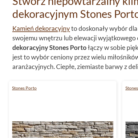
Stwórz niepowtarzalny kli
dekoracyjnym Stones Port
Kamień dekoracyjny
to doskonały wybór dla
swojemu wnętrzu lub elewacji wyjątkowego 
dekoracyjny Stones Porto
łączy w sobie pięk
jest to wybór ceniony przez wielu miłośnik
aranżacyjnych. Ciepłe, ziemiaste barwy z de
tworzą niesamowitą mozaikę, która przykuwa
przestrzeń zyskuje na indywidualności.
Stones Porto
Stones
Wyjątkowy mix barw dla wnęt
Natura oferuje nam niezliczoną paletę barw 
dekoracyjny Stones Porto
doskonale odzwie
Wyjątkowy mix odcieni sprawia, że każda płyt