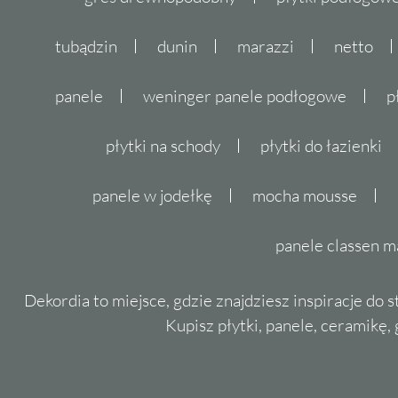
tubądzin
dunin
marazzi
netto
panele
weninger panele podłogowe
p
płytki na schody
płytki do łazienki
panele w jodełkę
mocha mousse
panele classen m
Dekordia to miejsce, gdzie znajdziesz inspiracje do 
Kupisz płytki, panele, ceramikę, g