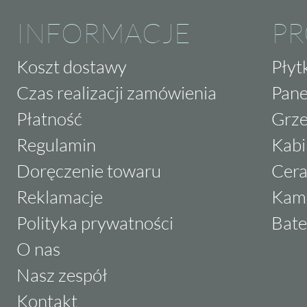
INFORMACJE
P
Koszt dostawy
Płyt
Czas realizacji zamówienia
Pane
Płatność
Grze
Regulamin
Kabi
Doręczenie towaru
Cera
Reklamacje
Kam
Polityka prywatności
Bate
O nas
Nasz zespół
Kontakt