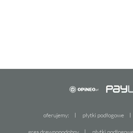
Zainwestuj w kamień dekoracyjn
jego pięknem każdego dnia
Decydując się na kamień dekoracyjny od r
Stones, zyskujesz pewność, że każdy detal 
zachwycająco. Zapraszamy do zapoznania się
dekoracyjnego Stones Porto, która dostępna j
Przekonaj się, jak łatwo możesz przemienić 
niepowtarzalny styl i elegancję, która podkre
przestrzeni. Skontaktuj się z nami już teraz 
luksusu w Twoim domowym zaciszu.
oferujemy:
płytki podłogowe
gres drewnopodobny
płytki podłogo