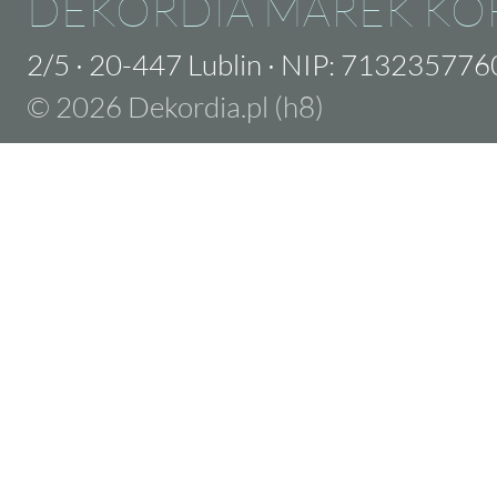
DEKORDIA MAREK KO
2/5
·
20-447 Lublin
·
NIP: 713235776
© 2026 Dekordia.pl (h8)