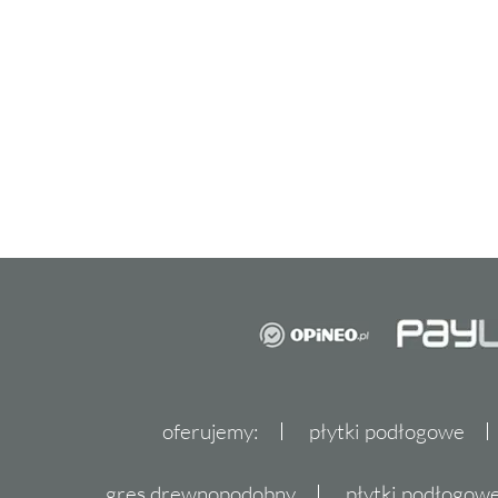
jest odporna na zabrudzenia i łatwa do czysz
ważne w miejscach narażonych na częsty ko
substancjami.
Kamień dekoracyjny Stones Ovi
praktyczny
Inwestując w
kamień dekoracyjny
Stones Ov
który łączy w sobie elegancję i praktyczność.
piękny, ale również łatwy w montażu, co je
osób, które chcą samodzielnie zająć się aranż
Montaż kamienia Stones Oviedo jest prosty,
oferujemy:
płytki podłogowe
rozmiarów i kształtów płyt pozwala na dop
potrzeb każdego wnętrza czy elewacji. Odpor
gres drewnopodobny
płytki podłogo