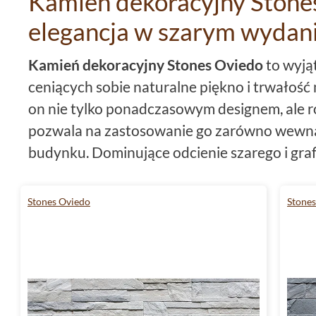
Kamień dekoracyjny Stone
elegancja w szarym wydan
Kamień dekoracyjny Stones Oviedo
to wyją
ceniących sobie naturalne piękno i trwałość
on nie tylko ponadczasowym designem, ale r
pozwala na zastosowanie go zarówno wewnąt
budynku. Dominujące odcienie szarego i gra
wnętrzom elegancji, a jednocześnie świetni
stylami aranżacyjnymi.
Stones Oviedo
Stone
Kamień ten, dzięki swojej mrozoodporności, i
budynków, tworząc efektowną i trwałą war
zastosowania
Stones Oviedo
na zewnątrz bud
sprawia, że jest to materiał niezwykle uniwer