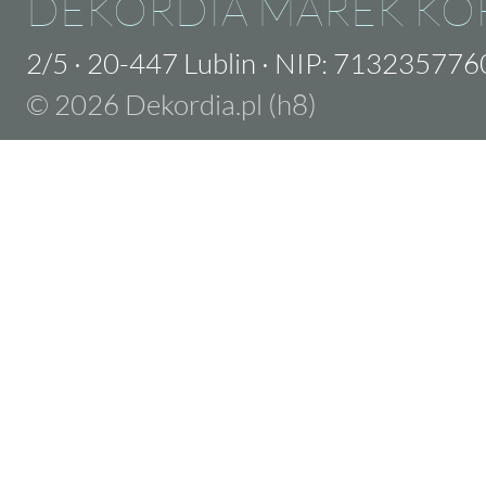
DEKORDIA MAREK KO
2/5
·
20-447 Lublin
·
NIP: 713235776
© 2026 Dekordia.pl (h8)