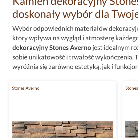
Kamień dekoracyjny Stone
doskonały wybór dla Twoj
Wybór odpowiednich materiałów dekoracyjn
który wpływa na wygląd i atmosferę każdeg
dekoracyjny Stones Averno
jest idealnym r
sobie unikatowość i trwałość wykończenia.
wyróżnia się zarówno estetyką, jak i funkcjon
doskonałym wyborem zarówno do domu, jak i
Stones Averno
Stone
Niezrównana elegancja w każ
Wyjątkowość kamienia dekoracyjnego
Ston
oka ujawnia się poprzez jego niepowtarzaln
odcienie grafitowe w połączeniu z unikalny
każda płytka jest dziełem sztuki, które przy