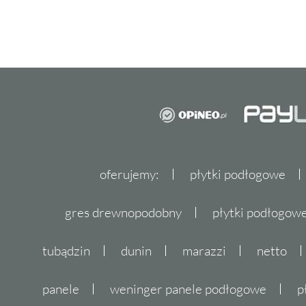
oferujemy:
płytki podłogowe
gres drewnopodobny
płytki podłogo
tubądzin
dunin
marazzi
netto
panele
weninger panele podłogowe
p