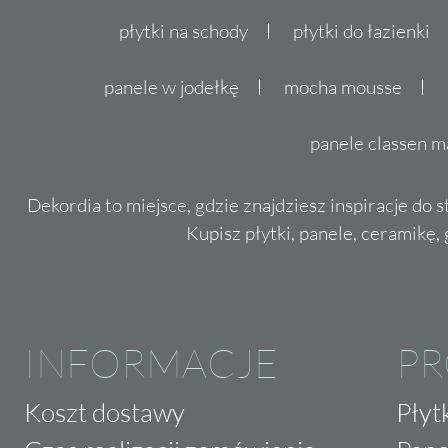
płytki na schody
płytki do łazienki
panele w jodełkę
mocha mousse
panele classen m
Dekordia to miejsce, gdzie znajdziesz inspiracje do 
Kupisz płytki, panele, ceramikę, g
INFORMACJE
P
Koszt dostawy
Płyt