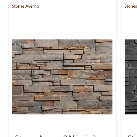
pozwoli Ci cieszyć się pięknem naturalnego 
Stones Averno
Stone
częstego remontowania i wymieniania. Zdecyd
styl, który przetrwa próbę czasu.
Podkreśl swój styl z kamieni
Stones Averno
Wykorzystanie kamienia dekoracyjnego w ar
podkreślenie indywidualnego stylu i charakt
dekoracyjny Averno daje Ci możliwość stworz
odzwierciedleniem Twojego poczucia estetyki 
Wybierz jakość i doświadczeni
Decydując się na zakup kamienia dekoracyjn
produkt pochodzący od renomowanego prod