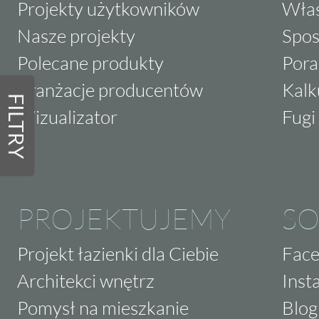
Projekty użytkowników
Właś
Nasze projekty
Spos
Polecane produkty
Pora
Aranżacje producentów
Kalk
FILTRY
Wizualizator
Fugi 
PROJEKTUJEMY
SO
Projekt łazienki dla Ciebie
Fac
Architekci wnętrz
Inst
Pomysł na mieszkanie
Blog