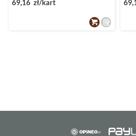
69,16 zł/kart
69,
lat, nie ulegając uszkodzeniom pod wpływem 
rozwiązanie, które pozwala cieszyć się piękn
bez konieczności regularnej konserwacji czy
Łatwość montażu
Kamień dekoracyjny Stones
Chicago został z
montaż był maksymalnie prosty i intuicyjny
do różnych powierzchni, co pozwala na szybk
Wystarczy odpowiedni klej i podstawowe na
efektowną ścianę w swoim domu czy ogrodzi
Chicago sprawdzi się zarówno dla profesjonal
samodzielnie zrealizować swoją wizję aranżac
Wszechstronność zastosowani