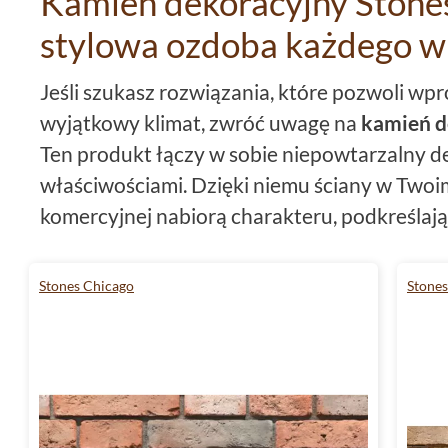
Kamień dekoracyjny Stones
stylowa ozdoba każdego w
Jeśli szukasz rozwiązania, które pozwoli wp
wyjątkowy klimat, zwróć uwagę na
kamień d
Ten produkt łączy w sobie niepowtarzalny d
właściwościami. Dzięki niemu ściany w Twoi
komercyjnej nabiorą charakteru, podkreślaj
styl aranżacji.
Kamień dekoracyjny Stones C
zarówno we wnętrzach, jak i na elewacjach,
Stones Chicago
Stones
efekt wizualny.
Unikalny design kamienia dek
Chicago
Kamień dekoracyjny
Stones Chicago
wyróżni