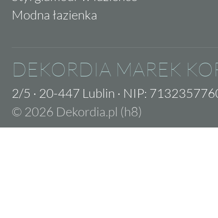
Modna łazienka
DEKORDIA MAREK KO
2/5
·
20-447 Lublin
·
NIP: 713235776
© 2026 Dekordia.pl (h8)