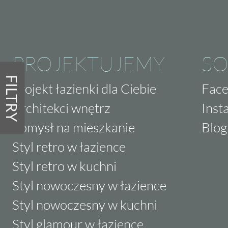
Odkryj wszechstronność zastosowania i
dekoracyjnego Stones.
Wybierz produkt, który łączy piękno z fu
PROJEKTUJEMY
SO
FILTRY
Projekt łazienki dla Ciebie
Fac
Architekci wnętrz
Inst
Pomysł na mieszkanie
Blog
Styl retro w łazience
Styl retro w kuchni
Styl nowoczesny w łazience
Styl nowoczesny w kuchni
Styl glamour w łazience