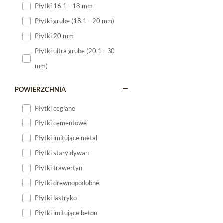
Płytki 16,1 - 18 mm
Płytki 120x60
Płytki grube (18,1 - 20 mm)
Płytki 75x75
Płytki 20 mm
Płytki 80x80
Płytki ultra grube (20,1 - 30
Płytki 90x90
mm)
Płytki 120x120
Płytki małe
POWIERZCHNIA
Płytki duże
Płytki ceglane
Płytki wielkoformatowe
Płytki cementowe
Płytki imitujące metal
Płytki stary dywan
Płytki trawertyn
Płytki drewnopodobne
Płytki lastryko
Płytki imitujące beton