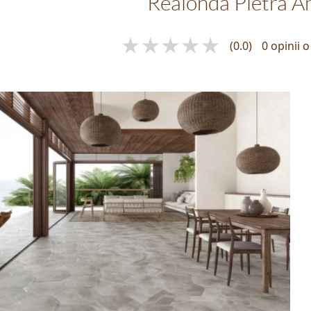
Realonda Pietra A
(0.0)
0 opinii 