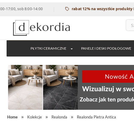
|
0, sob 8:00-14:00
rabat 12% na wszystkie produkty DUNIN
PŁYTKI CERAMICZNE
PANELE I DESKI PODŁOGOWE
Home
Kolekcje
Realonda
Realonda Pietra Antica