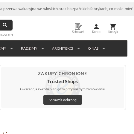
a wakacyjna we włoskich oraz hiszpańskich fabrykach, co może mieć wpływ n
Schowek
Konto
Koszyk
ansowane
EMY
RADZIMY
ARCHITEKCI
O NAS
ZAKUPY CHRONIONE
Trusted Shops
Gwarancja zwrotu pieniędzy przy każdym zamówieniu
Sprawdź ochronę