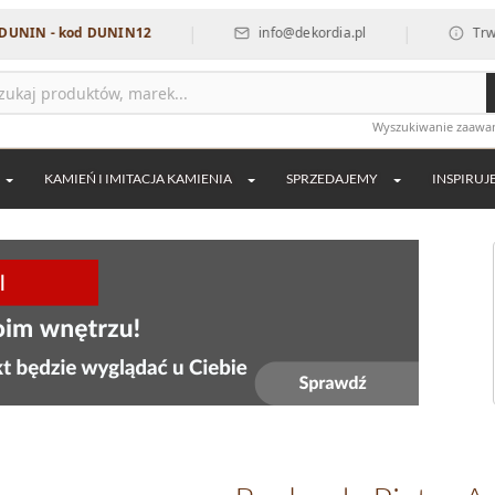
|
|
 - kod DUNIN12
info@dekordia.pl
Trwa przerw
Wyszukiwanie zaaw
KAMIEŃ I IMITACJA KAMIENIA
SPRZEDAJEMY
INSPIRUJ