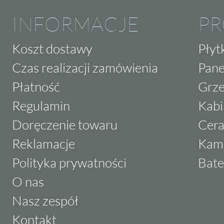
INFORMACJE
P
Koszt dostawy
Płyt
Czas realizacji zamówienia
Pane
Płatność
Grze
Regulamin
Kabi
Doręczenie towaru
Cera
Reklamacje
Kam
Polityka prywatności
Bate
O nas
Nasz zespół
Kontakt