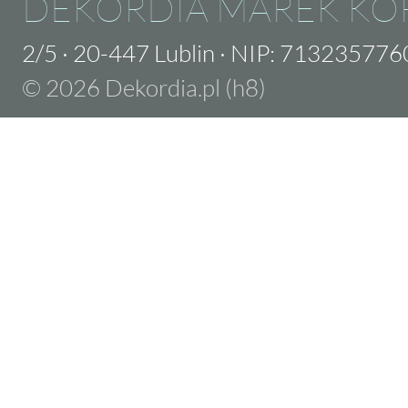
DEKORDIA MAREK KO
2/5
·
20-447 Lublin
·
NIP: 713235776
© 2026 Dekordia.pl (h8)