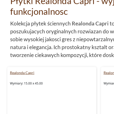
Płytki Realonda Capri - wy
funkcjonalnosc
Kolekcja płytek ściennych
Realonda Capri
to
poszukujacych oryginalnych rozwiazan do w
sobie wysokiej jakosci gres z niepowtarzal
natura i elegancja. Ich prostokatny ksztalt 
tworzenie ciekawych kompozycji, które dosk
klasyczne, jak i nowoczesne aranżacje wnetr
jak turkusowy, granatowy, zielony czy bialy 
Realonda Capri
Realo
Capri
wnosza do przestrzeni spokoj, harmoni
Wymiary: 15.00 x 45.00
Wymiar
polaczeniu z blyszczaca powierzchnia, efekt 
bardziej wyrazisty, co czyni te kolekcje ide
wymagajacych.