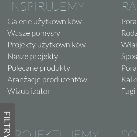
INSPIRUJEMY
RA
Galerie użytkowników
Pora
Wasze pomysły
Rodz
Projekty użytkowników
Właś
Nasze projekty
Spos
Polecane produkty
Pora
Aranżacje producentów
Kalk
Wizualizator
Fugi 
FILTRY
PROJEKTUJEMY
SO