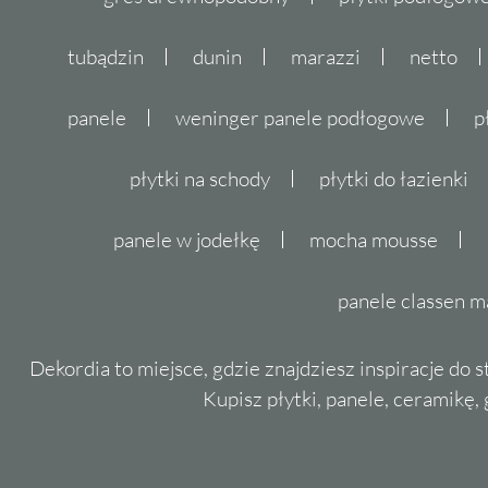
unikalny charakter i trwalosc. Prostokatny k
pozwalaja na tworzenie nowoczesnych i elega
tubądzin
dunin
marazzi
netto
dominujace kolory - bialy, turkusowy, zielon
przestrzeni harmonii i stylu. Wybierajac płyt
panele
weninger panele podłogowe
p
ktora pozostanie z Toba na dlugie lata.
płytki na schody
płytki do łazienki
panele w jodełkę
mocha mousse
panele classen m
Dekordia to miejsce, gdzie znajdziesz inspiracje do 
Kupisz płytki, panele, ceramikę, g