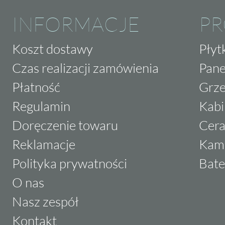
INFORMACJE
P
Koszt dostawy
Płyt
Czas realizacji zamówienia
Pane
Płatność
Grze
Regulamin
Kabi
Doręczenie towaru
Cera
Reklamacje
Kam
Polityka prywatności
Bate
O nas
Nasz zespół
Kontakt