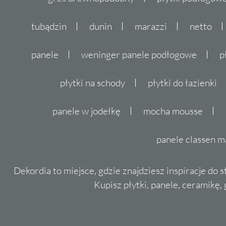
tubądzin
dunin
marazzi
netto
panele
weninger panele podłogowe
p
płytki na schody
płytki do łazienki
panele w jodełkę
mocha mousse
panele classen m
Dekordia to miejsce, gdzie znajdziesz inspiracje do 
Kupisz płytki, panele, ceramikę, g