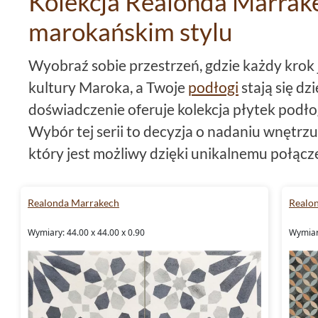
Kolekcja Realonda Marrake
marokańskim stylu
Wyobraź sobie przestrzeń, gdzie każdy krok 
kultury Maroka, a Twoje
podłogi
stają się dz
doświadczenie oferuje kolekcja płytek pod
Wybór tej serii to decyzja o nadaniu wnętrz
który jest możliwy dzięki unikalnemu połąc
nowoczesnym designem.
Realonda Marrakech
Realo
Charakterystyczny format i ko
Wymiary: 44.00 x 44.00 x 0.90
Wymiary
Wyjątkowość kolekcji
Realonda Marrakech
p
który jest idealny do stworzenia harmonijnyc
Ponadto, dominujący mix barw, łączący w sob
orzeźwiającymi akcentami, tworzy niezwykł