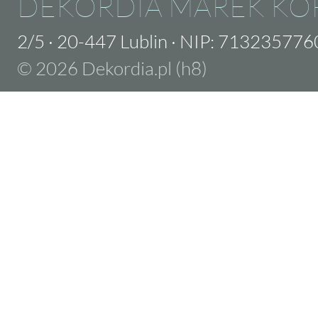
DEKORDIA MAREK KO
2/5
·
20-447 Lublin
·
NIP: 713235776
© 2026 Dekordia.pl (h8)