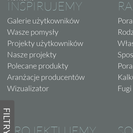
INSPIRUJEMY
RA
Galerie użytkowników
Pora
Wasze pomysły
Rodz
Projekty użytkowników
Właś
Nasze projekty
Spos
Polecane produkty
Pora
Aranżacje producentów
Kalk
Wizualizator
Fugi 
FILTRY
PROJEKTUJEMY
SO