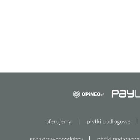
Zapraszamy do zakupu płytek
Zachęcamy do odwiedzenia naszego sklepu De
szeroką gamę płytek Realonda Marrakech, 
dopełnieniem Twojego domu. Spraw, by każ
historię, która rozpoczyna się od wyjątkowej
oferujemy:
płytki podłogowe
gres drewnopodobny
płytki podłogo