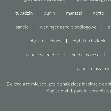
tubądzin
dunin
marazzi
netto
panele
weninger panele podłogowe
p
płytki na schody
płytki do łazienki
panele w jodełkę
mocha mousse
panele classen m
Dekordia to miejsce, gdzie znajdziesz inspiracje do 
Kupisz płytki, panele, ceramikę, g