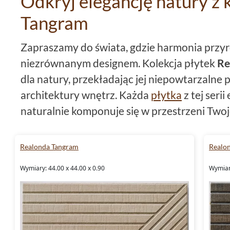
Odkryj elegancję natury z 
Tangram
Zapraszamy do świata, gdzie harmonia przyr
niezrównanym designem. Kolekcja płytek
Re
dla natury, przekładając jej niepowtarzalne
architektury wnętrz. Każda
płytka
z tej seri
naturalnie komponuje się w przestrzeni Two
Niezwykła odporność i funkcj
Realonda Tangram
Realo
Odporność na mróz jest jednym z kluczowych
Wymiary: 44.00 x 44.00 x 0.90
Wymiary
że
płytki Realonda Tangram
są idealnym wyb
również
na zewnątrz
. Zostały one wykonane 
długowieczność oraz odporność na trudy c
Wykończenie
matowe
nie tylko pięknie prez