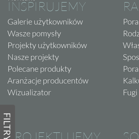
INSPIRUJEMY
RA
Galerie użytkowników
Pora
Wasze pomysły
Rodz
Projekty użytkowników
Właś
Nasze projekty
Spos
Polecane produkty
Pora
Aranżacje producentów
Kalk
Wizualizator
Fugi 
FILTRY
PROJEKTUJEMY
SO