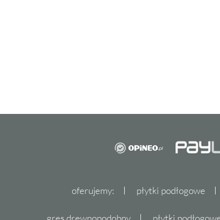
stronę
Dekordia.pl
i przekonaj się, jak kolek
w przestrzeń Twojego domu. Włącz elementy
codzienności i ciesz się niepowtarzalnym uro
stworzone z myślą o Tobie i Twoim komforc
pełnej oferty i inspiracji, które czekają na Cie
oferujemy:
płytki podłogowe
gres drewnopodobny
płytki podłogo