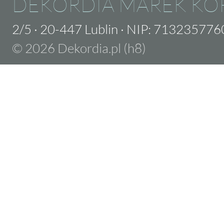
DEKORDIA MAREK KO
2/5
·
20-447 Lublin
·
NIP: 713235776
© 2026 Dekordia.pl (h8)