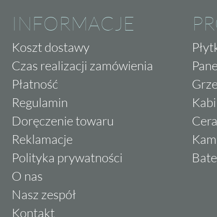
INFORMACJE
P
Koszt dostawy
Płyt
Czas realizacji zamówienia
Pane
Płatność
Grze
Regulamin
Kabi
Doręczenie towaru
Cera
Reklamacje
Kam
Polityka prywatności
Bate
O nas
Nasz zespół
Kontakt