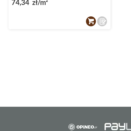
74,34 zł/m²
jak dekor i cygaro. Dzięki nim możesz stworz
aranżację przestrzeni, która będzie cieszyć o
Wielofunkcyjność płyt
Płytki Paradyż Emilly / Milio
są niezwykle w
wykorzystać jako
płytki podłogowe
, tworzą
ściany do ściany. Możesz je również zastoso
wyjątkowy akcent do Twojego wnętrza.
Matowe wykończenie i wy
Płytki z kolekcji Paradyż Emilly / Milio mają
m
nadaje im subtelnego uroku. Dodatkowo, pły
ścieralności na poziomie klasy 4, co oznacz
na zużycie, nawet przy intensywnym użytko