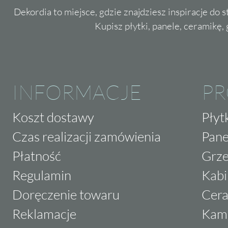
Dekordia to miejsce, gdzie znajdziesz inspiracje do 
wyborem
na taras
czy balkon. Są one odpor
Kupisz płytki, panele, ceramikę, g
atmosferyczne, dzięki czemu możesz cieszyć s
Zachęcamy do kontaktu z naszym zespołem, a
tym, jak
płytki Paradyż
Emilly / Milio mogą p
INFORMACJE
Poczuj różnicę, jaką mogą zrobić dobrej jako
P
Koszt dostawy
Płyt
Czas realizacji zamówienia
Pane
Płatność
Grze
Regulamin
Kabi
Doręczenie towaru
Cera
Reklamacje
Kam