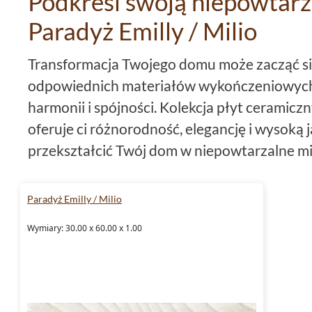
Podkreśl swoją niepowtarz
Paradyż Emilly / Milio
Transformacja Twojego domu może zacząć si
odpowiednich materiałów wykończeniowych j
harmonii i spójności. Kolekcja płyt ceramicz
oferuje ci różnorodność, elegancję i wysoką 
przekształcić Twój dom w niepowtarzalne mi
Formaty płyt
Paradyż Emilly / Milio
Płytka ceramiczna jest dostępna w różnych
Wymiary: 30.00 x 60.00 x 1.00
płytki 40x40, które są idealne do większych 
w
salonach
i jadalniach. Oferujemy również
p
dla mniejszych pomieszczeń, takich jak łazien
szukają czegoś bardziej unikalnego, mamy pł