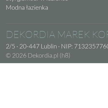
Modna łazienka
DEKORDIA MAREK KO
2/5
·
20-447 Lublin
·
NIP: 713235776
© 2026 Dekordia.pl (h8)