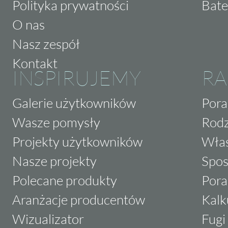
Polityka prywatności
Bate
O nas
Nasz zespół
Kontakt
INSPIRUJEMY
RA
Galerie użytkowników
Pora
Wasze pomysły
Rodz
Projekty użytkowników
Właś
Nasze projekty
Spos
Polecane produkty
Pora
Aranżacje producentów
Kalk
Wizualizator
Fugi 