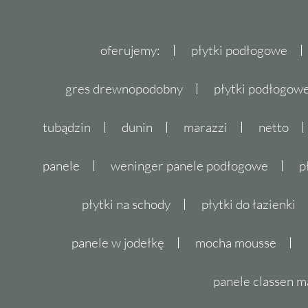
Płytki do łazienki
oferujemy:
płytki podłogowe
Płytki Paradyż Emilly / Milio
to doskonały 
mrozoodporność i łatwość w utrzymaniu czys
gres drewnopodobny
płytki podłogo
idealne do stworzenia higienicznego i stylo
tubądzin
dunin
marazzi
netto
Płytki do kuchni
panele
weninger panele podłogowe
p
Jeśli szukasz płytek do swojej
kuchni
, Parady
której nie możesz pominąć. Wytrzymałość tyc
płytki na schody
płytki do łazienki
że są one doskonałym rozwiązaniem dla ob
ruchu, takich jak kuchnia.
panele w jodełkę
mocha mousse
Płytki na taras i balkon
panele classen m
Dzięki mrozoodporności płytek Paradyż Emill