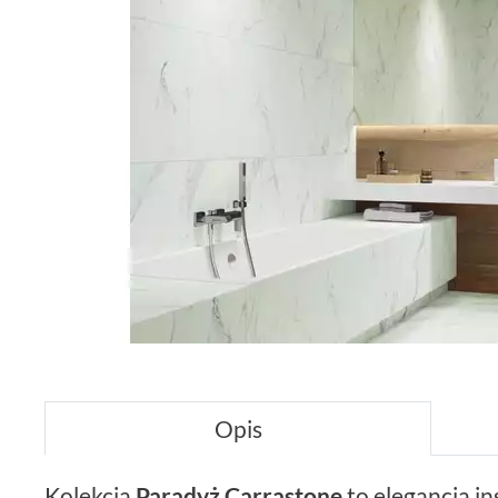
Opis
Kolekcja
Paradyż Carrastone
to elegancja i