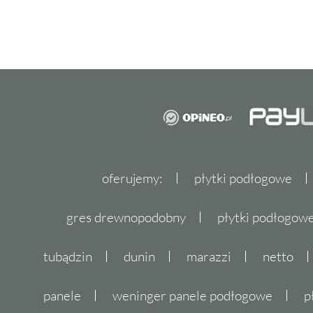
oferujemy:
płytki podłogowe
gres drewnopodobny
płytki podłogo
tubądzin
dunin
marazzi
netto
panele
weninger panele podłogowe
p