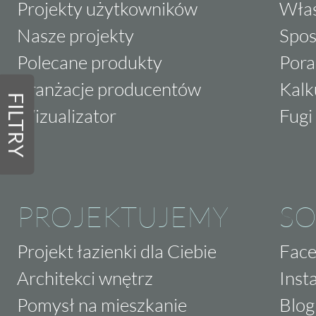
Projekty użytkowników
Właś
Nasze projekty
Spos
Polecane produkty
Pora
Aranżacje producentów
Kalk
FILTRY
Wizualizator
Fugi 
PROJEKTUJEMY
SO
Projekt łazienki dla Ciebie
Fac
Architekci wnętrz
Inst
Pomysł na mieszkanie
Blog