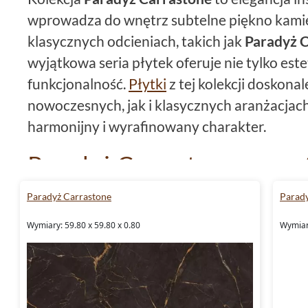
wprowadza do wnętrz subtelne piękno kami
klasycznych odcieniach, takich jak
Paradyż 
wyjątkowa seria płytek oferuje nie tylko este
funkcjonalność.
Płytki
z tej kolekcji doskona
nowoczesnych, jak i klasycznych aranżacjac
harmonijny i wyrafinowany charakter.
Paradyż Carrastone - wyra
harmonia
Paradyż Carrastone
Parady
Płytki Paradyż Carrastone
wyróżniają się el
Wymiary: 59.80 x 59.80 x 0.80
Wymiary
inspirowaną naturalnym kamieniem, co czyn
pomieszczeń.
Paradyż Carrastone White M
sprawdzi się w jasnych, przestronnych wnętrz