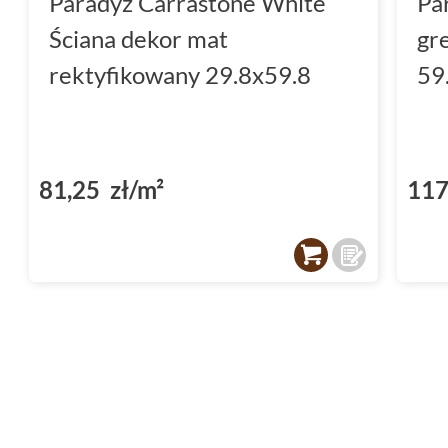
Paradyż Carrastone White
Pa
ciesząc się praktycznością i trwałością na co 
Ściana dekor mat
gr
Inwestując w Paradyż Carrastone, wybierasz
rektyfikowany 29.8x59.8
59
swoją estetyką i funkcjonalnością, tworząc w
doskonałości.
81,25 zł/m²
117