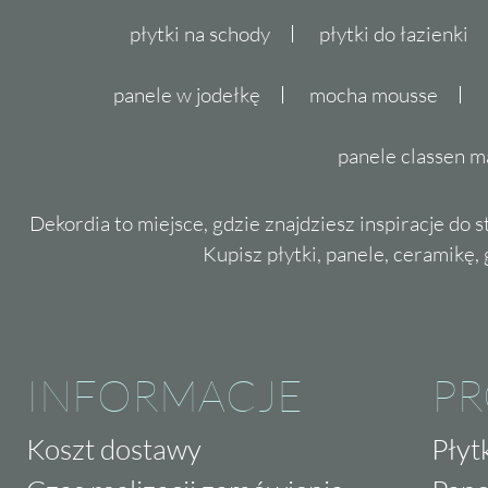
płytki na schody
płytki do łazienki
panele w jodełkę
mocha mousse
panele classen m
Dekordia to miejsce, gdzie znajdziesz inspiracje do 
Kupisz płytki, panele, ceramikę, g
INFORMACJE
P
Koszt dostawy
Płyt