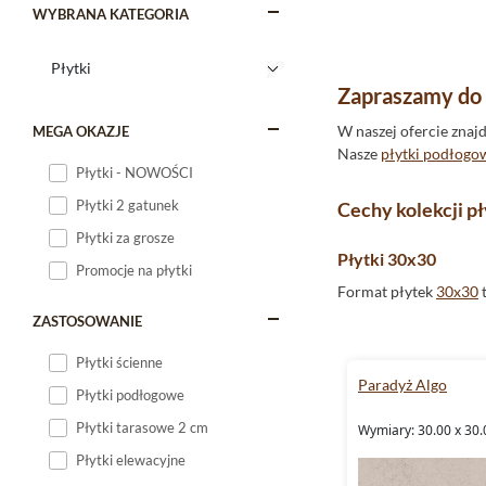
WYBRANA KATEGORIA
Zapraszamy do z
W naszej ofercie zna
MEGA OKAZJE
Nasze
płytki podłogo
Płytki - NOWOŚCI
Płytki 2 gatunek
Cechy kolekcji p
Płytki za grosze
Płytki 30x30
Promocje na płytki
Format płytek
30x30
t
formacie to gwarancja 
ZASTOSOWANIE
Płytki ścienne
Mrozoodporne
Paradyż Algo
Płytki podłogowe
Nasze
płytki
są
mrozo
płytki Algo to dosko
Płytki tarasowe 2 cm
Wymiary: 30.00 x 30.
Płytki elewacyjne
Gres szkliwiony