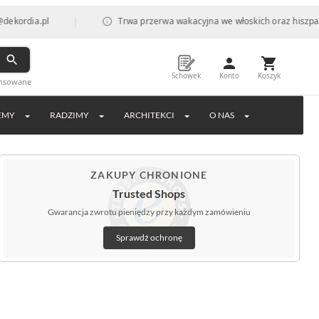
|
a.pl
Trwa przerwa wakacyjna we włoskich oraz hiszpańskich f
Schowek
Konto
Koszyk
ansowane
EMY
RADZIMY
ARCHITEKCI
O NAS
ZAKUPY CHRONIONE
Trusted Shops
Gwarancja zwrotu pieniędzy przy każdym zamówieniu
Sprawdź ochronę