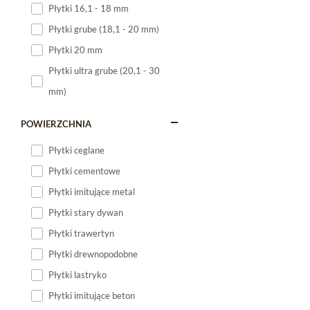
Płytki 16,1 - 18 mm
Płytki 120x60
Płytki grube (18,1 - 20 mm)
Płytki 75x75
Płytki 20 mm
Płytki 80x80
Płytki ultra grube (20,1 - 30
Płytki 90x90
mm)
Płytki 120x120
Płytki małe
POWIERZCHNIA
Płytki duże
Płytki ceglane
Płytki wielkoformatowe
Płytki cementowe
Płytki imitujące metal
Płytki stary dywan
Płytki trawertyn
Płytki drewnopodobne
Płytki lastryko
Płytki imitujące beton