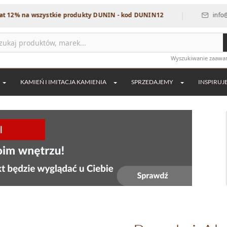
|
na wszystkie produkty DUNIN - kod DUNIN12
info@dekordi
Wyszukiwanie zaaw
KAMIEŃ I IMITACJA KAMIENIA
SPRZEDAJEMY
INSPIRUJ