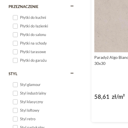
PRZEZNACZENIE
Płytki Paradyż Classi
na różnego rodzaju us
Płytki do kuchni
Płytki do łazienki
Elementy dekoracy
Płytki do salonu
Kolekcja Paradyż Clas
planowanie i realizac
Płytki na schody
Płytki tarasowe
Wykończenie powi
Paradyż Algo Bian
Płytki do garażu
30x30
Nasze płytki cechuje
STYL
Płytki antypoślizg
Styl glamour
Bezpieczeństwo użytko
Styl industrialny
pięknem wnętrza bez o
58,61 zł/m²
Styl klasyczny
Zapraszamy do
Styl loftowy
Styl retro
Zachęcamy do zapoznan
naszych produktów, ic
Styl rustykalny