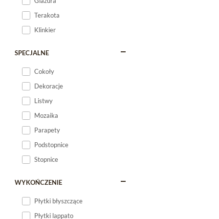
Glazura
Terakota
Klinkier
SPECJALNE
Cokoły
Dekoracje
Listwy
Mozaika
Parapety
Podstopnice
Stopnice
WYKOŃCZENIE
Płytki błyszczące
Płytki lappato