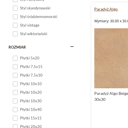
lat. Sprawdź, jak wiel
Styl skandynawski
Paradyż Algo
Styl śródziemnomorski
Wymiary: 30.00 x 30.
Styl vintage
Styl wiktoriański
ROZMIAR
Płytki 5x20
Płytki 7,5x15
Płytki 7,5x30
Płytki 10x10
Płytki 10x20
Paradyż Algo Beige
30x30
Płytki 10x30
Płytki 10x40
Płytki 15x15
Płytki 20x20