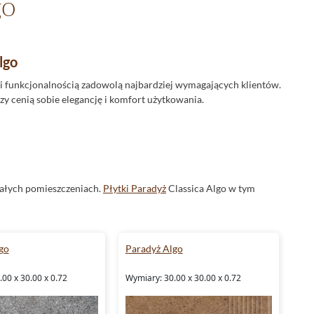
go
lgo
 i funkcjonalnością zadowolą najbardziej wymagających klientów.
rzy cenią sobie elegancję i komfort użytkowania.
małych pomieszczeniach.
Płytki Paradyż
Classica Algo w tym
go
Paradyż Algo
że do zastosowania na zewnątrz. Dzięki temu Paradyż Classica
00 x 30.00 x 0.72
Wymiary: 30.00 x 30.00 x 0.72