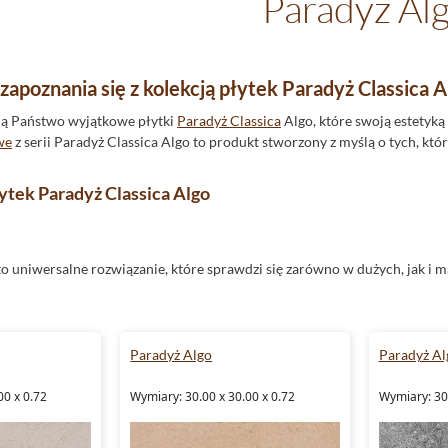
Paradyż Al
apoznania się z kolekcją płytek Paradyż Classica A
jdą Państwo wyjątkowe płytki
Paradyż Classica
Algo, które swoją estetyką
we
z serii Paradyż Classica Algo to produkt stworzony z myślą o tych, któ
łytek Paradyż Classica Algo
o uniwersalne rozwiązanie, które sprawdzi się zarówno w dużych, jak i 
doskonałej aranżacji przestrzeni, niezależnie od jej wielkości.
Paradyż Algo
Paradyż Al
odporne
, co czyni je idealnym rozwiązaniem nie tylko do wnętrz, ale tak
nały wybór
na taras
czy balkon.
00 x 0.72
Wymiary: 30.00 x 30.00 x 0.72
Wymiary: 30.