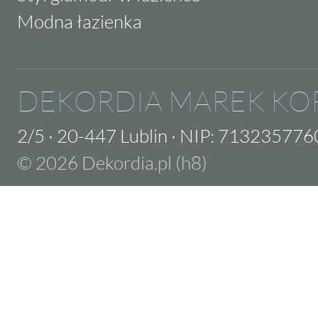
Modna łazienka
DEKORDIA MAREK KO
2/5
·
20-447 Lublin
·
NIP: 713235776
© 2026 Dekordia.pl (h8)