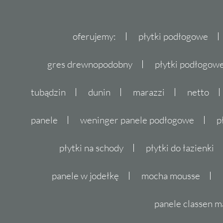
dla osób, które cenią sobie elegancję i luksus
połączony z funkcjonalnością i trwałością, sp
oferujemy:
płytki podłogowe
miejscem relaksu i odprężenia.
gres drewnopodobny
płytki podłogo
Nie czekaj, spraw sobie i swojemu wnętrzu p
Wybierz
płytki Paradyż
Classica Palazzo i prz
tubądzin
dunin
marazzi
netto
zmiany mogą wpłynąć na odczucie przestrz
teraz!
panele
weninger panele podłogowe
p
płytki na schody
płytki do łazienki
panele w jodełkę
mocha mousse
panele classen m