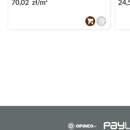
70,02 zł/m²
24,
które umożliwiają stworzenie spójnej i harmo
pozwala na dodanie indywidualnego charak
podczas gdy listwy pomagają zdefiniować i p
Płytki podłogowe i ścienne Pa
Palazzo
Kolekcja Paradyż Classica Palazzo to zarówn
podłogowych, jak i kolekcja płytek ściennych.
zyskujesz możliwość stworzenia kompleksowe
każdego.
Paradyż Classica Palazzo - do
łazienki
Płytki łazienkowe
z kolekcji Paradyż Classi