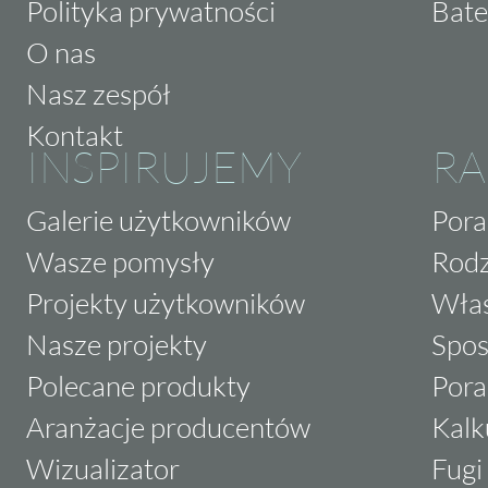
Polityka prywatności
Bate
O nas
Nasz zespół
Kontakt
INSPIRUJEMY
RA
Galerie użytkowników
Pora
Wasze pomysły
Rodz
Projekty użytkowników
Właś
Nasze projekty
Spos
Polecane produkty
Pora
Aranżacje producentów
Kalk
Wizualizator
Fugi 