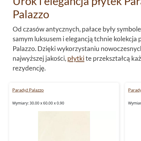
Urok i elegancja płytek Pa
Palazzo
Od czasów antycznych, pałace były symbolem
samym luksusem i elegancją tchnie kolekcja 
Palazzo. Dzięki wykorzystaniu nowoczesnych
najwyższej jakości,
płytki
te przekształcą ka
rezydencję.
Formaty płytek Paradyż Classi
Paradyż Palazzo
Parady
Oferta płytek Paradyż Classica Palazzo jest
Wymiary: 30.00 x 60.00 x 0.90
Wymiary
czemu bez problemu dobierzesz odpowiedni
wnętrza. Płytki 40x40 są doskonałym wybo
gdzie chcemy podkreślić ich przestronność.
doskonale sprawdzą się w nieco mniejszych p