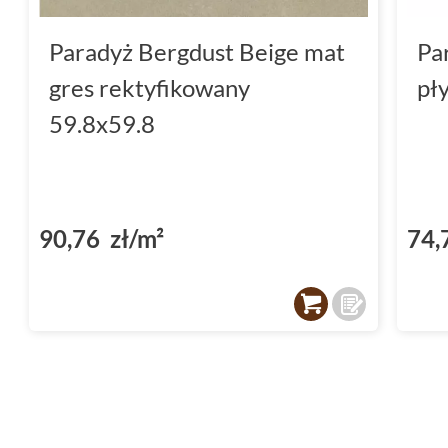
Paradyż Bergdust Beige mat
Pa
gres rektyfikowany
pł
59.8x59.8
90,76 zł/m²
74,