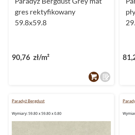
Paradyż Bergdust Grey mat
Pa
spełnią Twoje oczekiwania, tworząc przestrz
gres rektyfikowany
pł
estetyczne, jak i praktyczne.
59.8x59.8
29
Inwestując w kolekcję Paradyż Bergdust, wyb
służyć przez lata, zachowując swój niepowtar
tworząc eleganckie, harmonijne wnętrza.
90,76 zł/m²
81,
Paradyż Bergdust
Parady
Wymiary: 59.80 x 59.80 x 0.80
Wymiary