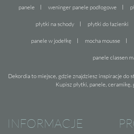
panele
weninger panele podłogowe
p
płytki na schody
płytki do łazienki
panele w jodełkę
mocha mousse
panele classen m
Dekordia to miejsce, gdzie znajdziesz inspiracje do 
Kupisz płytki, panele, ceramikę, g
INFORMACJE
P