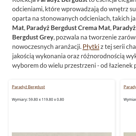
odcieniami, które wprowadzają do wnętrz sub
oparta na stonowanych odcieniach, takich j
Mat
,
Paradyż Bergdust Crema Mat
,
Paradyż
Bergdust Grey
, pozwala na tworzenie zarówn
nowoczesnych aranżacji.
Płytki
z tej serii c
jakością wykonania oraz różnorodnością wyk
wyborem do wielu przestrzeni - od łazienek p
Paradyż Bergdust - harmon
Paradyż Bergdust
Parady
wyrafinowanie
Wymiary: 59.80 x 119.80 x 0.80
Wymiary
Płytki Paradyż Bergdust
oferują różnorodno
do wnętrz spokojny, a zarazem elegancki cha
White Mat
to idealne rozwiązanie dla tych, 