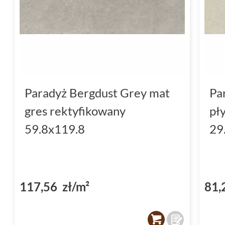
Paradyż Bergdust Grey mat
Pa
gres rektyfikowany
pł
59.8x119.8
29
117,56 zł/m²
81,