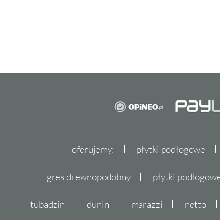
oferujemy:
płytki podłogowe
gres drewnopodobny
płytki podłogo
tubądzin
dunin
marazzi
netto