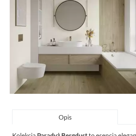
Opis
Kolekcja
Paradyż Bergdust
to esencja elegan