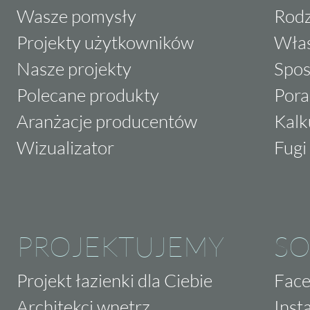
Wasze pomysły
Rodz
Projekty użytkowników
Właś
Nasze projekty
Spos
Polecane produkty
Pora
Aranżacje producentów
Kalk
Wizualizator
Fugi 
PROJEKTUJEMY
SO
Projekt łazienki dla Ciebie
Fac
Architekci wnętrz
Inst