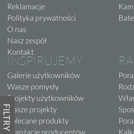
Reklamacje
Kam
Polityka prywatności
Bate
O nas
Nasz zespół
Kontakt
INSPIRUJEMY
RA
Galerie użytkowników
Pora
Wasze pomysły
Rodz
Projekty użytkowników
Właś
FILTRY
Nasze projekty
Spos
Polecane produkty
Pora
Aranżacje producentów
Kalk