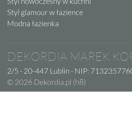
Styl nowoczesny w kuchni
Styl glamour w łazience
Modna łazienka
DEKORDIA MAREK KO
2/5
·
20-447 Lublin
·
NIP: 713235776
© 2026 Dekordia.pl (h8)