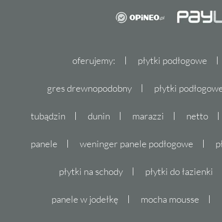
oferujemy:
płytki podłogowe
gres drewnopodobny
płytki podłogo
tubądzin
dunin
marazzi
netto
panele
weninger panele podłogowe
p
płytki na schody
płytki do łazienki
panele w jodełkę
mocha mousse