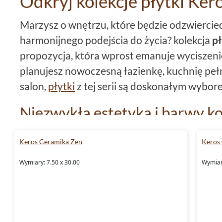
Odkryj kolekcje płytki Ke
Marzysz o wnętrzu, które będzie odzwiercie
harmonijnego podejścia do życia? kolekcja
p
propozycja, która wprost emanuje wyciszenie
planujesz nowoczesną łazienkę, kuchnię peł
salon,
płytki
z tej serii są doskonałym wybor
Niezwykła estetyka i barwy ko
Zen w kulturze wschodniej symbolizuje prost
Keros Ceramika Zen
Keros
Właśnie takie wartości odzwierciedlają
płyt
Wymiary: 7.50 x 30.00
Wymiary
dostępne w szeregu hipnotyzujących kolorów 
różowy, biały, miętowy oraz kremowy. Każdy
przestrzeniom unikalnego charakteru i stwo