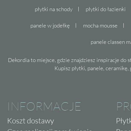
płytki na schody
płytki do łazienki
panele w jodełkę
mocha mousse
panele classen m
Dekordia to miejsce, gdzie znajdziesz inspiracje do 
Kupisz płytki, panele, ceramikę, g
INFORMACJE
P
Koszt dostawy
Płyt