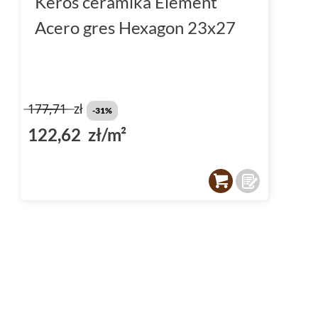
Keros ceramika Element
Acero gres Hexagon 23x27
177,71
zł
-31%
122,62 zł/m²