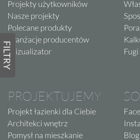
Projekty użytkowników
Właś
Nasze projekty
Spos
Polecane produkty
Pora
Aranżacje producentów
Kalk
FILTRY
Wizualizator
Fugi 
PROJEKTUJEMY
SO
Projekt łazienki dla Ciebie
Fac
Architekci wnętrz
Inst
Pomysł na mieszkanie
Blog