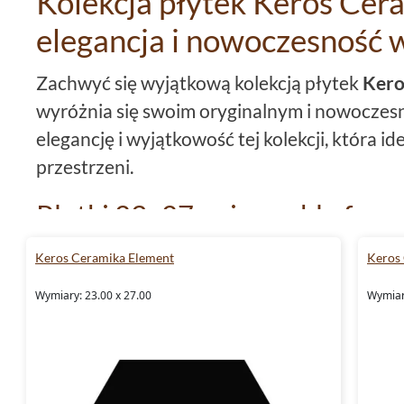
Kolekcja płytek Keros Cer
elegancja i nowoczesność 
Zachwyć się wyjątkową kolekcją płytek
Kero
wyróżnia się swoim oryginalnym i nowoczes
elegancję i wyjątkowość tej kolekcji, która id
przestrzeni.
Płytki 23x27 - niezwykły form
Ceramika Element
Keros Ceramika Element
Keros
Wyjątkowy format płytek
Keros Ceramika 
Wymiary: 23.00 x 27.00
Wymiar
stworzenie niepowtarzalnych aranżacji. Każd
niezwykle precyzyjnie wykończona, co gwar
wizualny.