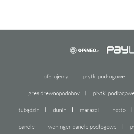
oferujemy:
płytki podłogowe
gres drewnopodobny
płytki podłogo
tubądzin
dunin
marazzi
netto
panele
weninger panele podłogowe
p