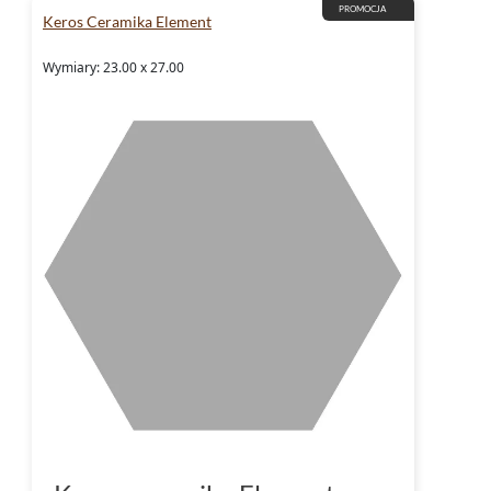
tej kolekcji i stwórz przestrze
PROMOCJA
Keros Ceramika Element
marzyłeś.
Wymiary: 23.00 x 27.00