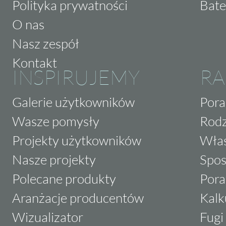
Polityka prywatności
Bate
O nas
Nasz zespół
Kontakt
INSPIRUJEMY
RA
Galerie użytkowników
Pora
Wasze pomysły
Rodz
Projekty użytkowników
Właś
Nasze projekty
Spos
Polecane produkty
Pora
Aranżacje producentów
Kalk
Wizualizator
Fugi 