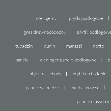
oferujemy:
płytki podłogowe
gres drewnopodobny
płytki podłogo
tubądzin
dunin
marazzi
netto
panele
weninger panele podłogowe
p
płytki na schody
płytki do łazienki
panele w jodełkę
mocha mousse
panele classen m