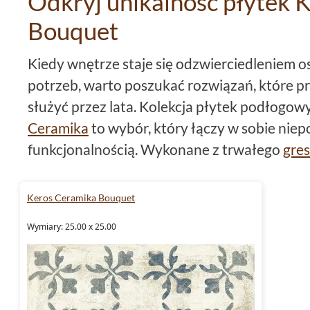
Odkryj unikalność płytek 
Bouquet
Kiedy wnętrze staje się odzwierciedleniem 
potrzeb, warto poszukać rozwiązań, które p
służyć przez lata. Kolekcja płytek podłogo
Ceramika
to wybór, który łączy w sobie niep
funkcjonalnością. Wykonane z trwałego
gre
do Twojego domu atmosferę ciepła i przytuln
gwarantując łatwość w utrzymaniu czystości
Keros Ceramika Bouquet
Dlaczego warto wybrać płytki
Wymiary: 25.00 x 25.00
Bouquet?
Płytki Keros Ceramika Bouquet
wyróżniają 
unikatową strukturą
patchwork
, która przy