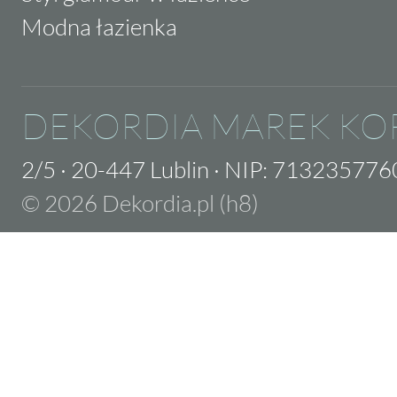
Modna łazienka
DEKORDIA MAREK KO
2/5
·
20-447 Lublin
·
NIP: 713235776
© 2026 Dekordia.pl (h8)