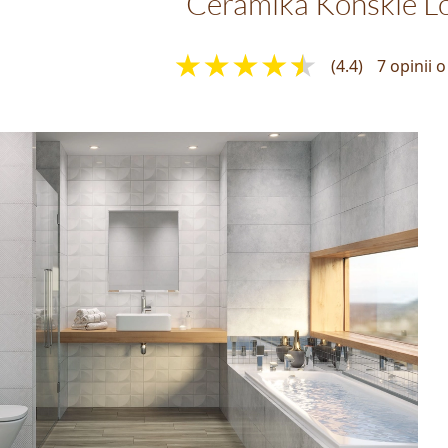
Ceramika Końskie L
(4.4)
7 opinii 