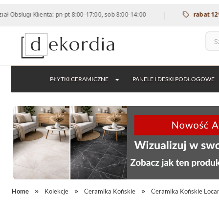
|
ugi Klienta: pn-pt 8:00-17:00, sob 8:00-14:00
rabat 12% na ws
PŁYTKI CERAMICZNE
PANELE I DESKI PODŁOGOWE
Home
Kolekcje
Ceramika Końskie
Ceramika Końskie Loca