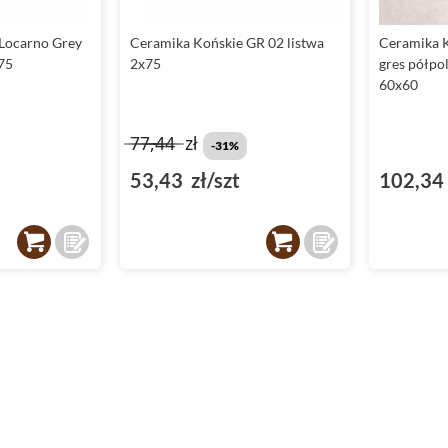
Locarno Grey
Ceramika Końskie GR 02 listwa
Ceramika K
75
2x75
gres półpo
60x60
77,44
zł
-31%
53,43 zł/szt
102,34 