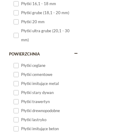
Płytki 16,1 - 18 mm
Płytki 120x60
Płytki grube (18,1 - 20 mm)
Płytki 75x75
Płytki 20 mm
Płytki 80x80
Płytki ultra grube (20,1 - 30
Płytki 90x90
mm)
Płytki 120x120
Płytki małe
POWIERZCHNIA
Płytki duże
Płytki ceglane
Płytki wielkoformatowe
Płytki cementowe
Płytki imitujące metal
Płytki stary dywan
Płytki trawertyn
Płytki drewnopodobne
Płytki lastryko
Płytki imitujące beton