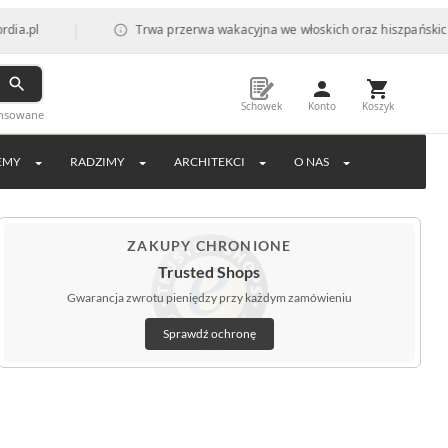
|
Trwa przerwa wakacyjna we włoskich oraz hiszpańskich fabryk
Schowek
Konto
Koszyk
ansowane
EMY
RADZIMY
ARCHITEKCI
O NAS
ZAKUPY CHRONIONE
Trusted Shops
Gwarancja zwrotu pieniędzy przy każdym zamówieniu
Sprawdź ochronę