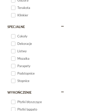
Glazura
Terakota
Klinkier
SPECJALNE
Cokoły
Dekoracje
Listwy
Mozaika
Parapety
Podstopnice
Stopnice
WYKOŃCZENIE
Płytki błyszczące
Płytki lappato