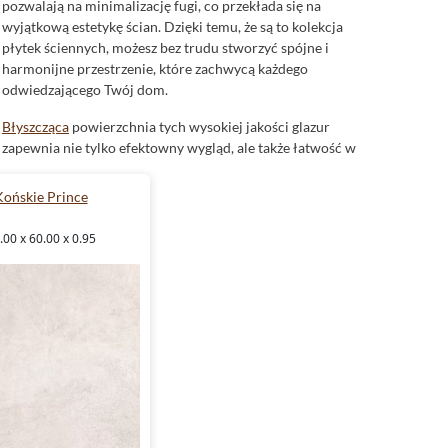
pozwalają na minimalizację fugi, co przekłada się na
wyjątkową estetykę ścian. Dzięki temu, że są to kolekcja
płytek ściennych, możesz bez trudu stworzyć spójne i
harmonijne przestrzenie, które zachwycą każdego
odwiedzającego Twój dom.
Błyszcząca
powierzchnia tych wysokiej jakości glazur
zapewnia nie tylko efektowny wygląd, ale także łatwość w
utrzymaniu czystości, co jest szczególnie istotne w
przestrzeniach, gdzie higiena odgrywa kluczową rolę.
ońskie Prince
Aranżacje łazienkowe z Ceramika Końskie
00 x 60.00 x 0.95
Locarno
Łazienka to miejsce, w którym zaczynamy i kończymy każdy
dzień. Zadbaj o to, by przestrzeń ta była wyjątkowa i
funkcjonalna.
Płytki do łazienki
z kolekcji Locarno są
stworzone z myślą o tworzeniu spersonalizowanych i
komfortowych wnętrz. Ich lśniąca powierzchnia nie tylko
dodaje blasku i optycznie powiększa pomieszczenie, ale
również zapewnia łatwość w codziennym czyszczeniu.
Zastosowanie dekorów oraz
mozaiki
pozwala na