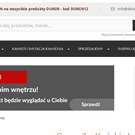
|
zystkie produkty DUNIN - kod DUNIN12
info@dekordia.pl
Wyszukiwanie zaaw
KAMIEŃ I IMITACJA KAMIENIA
SPRZEDAJEMY
INSPIRUJ
rno